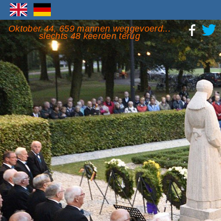
Oktober 44, 659 mannen weggevoerd...
slechts 48 keerden terug