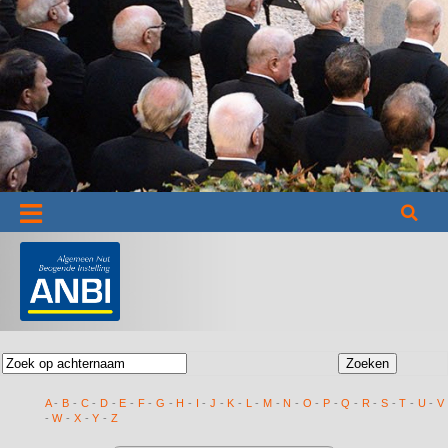
Informatie
A
-
B
-
C
-
D
-
E
-
F
-
G
-
H
-
I
-
J
-
K
-
L
-
M
-
N
-
O
-
P
-
Q
-
R
-
S
-
T
-
U
-
V
-
W
-
X
-
Y
-
Z