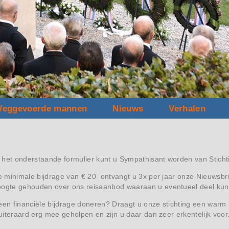
eggevoerde mannen
Nieuws
Verhalen
 het onderstaande formulier kunt u Sympathisant worden van Sticht
se minimale bijdrage van € 20 ontvangt u 3x per jaar onze Nieuwsbri
oogte gehouden over ons reisaanbod waaraan u eventueel deel ku
een financiële bijdrage doneren? Draagt u onze stichting een warm 
r uiteraard erg mee geholpen en zijn u daar dan zeer erkentelijk voor