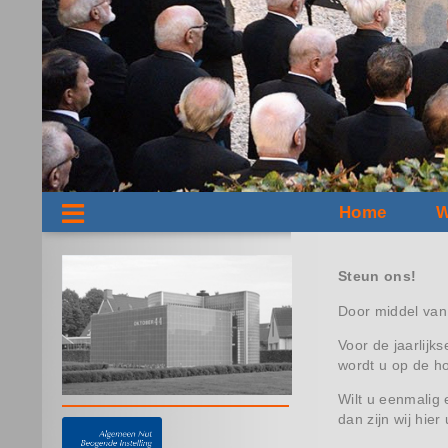
Home
W
Steun ons!
Door middel van
Voor de jaarlijk
wordt u op de h
Wilt u eenmalig 
dan zijn wij hie