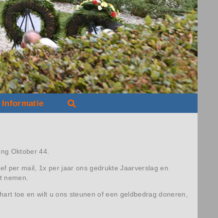
Informatie
ing Oktober 44.
ef per mail, 1x per jaar ons gedrukte Jaarverslag en
nt nemen.
hart toe en wilt u ons steunen of een geldbedrag doneren,
.