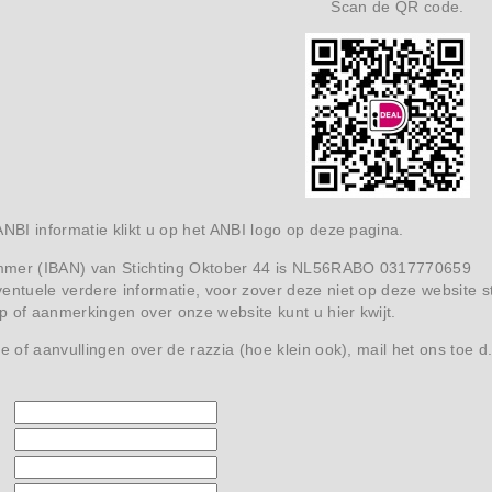
Scan de QR code.
ANBI informatie klikt u op het ANBI logo op deze pagina.
mmer (IBAN) van Stichting Oktober 44 is NL56RABO 0317770659
entuele verdere informatie, voor zover deze niet op deze website s
 of aanmerkingen over onze website kunt u hier kwijt.
ie of aanvullingen over de razzia (hoe klein ook), mail het ons toe d