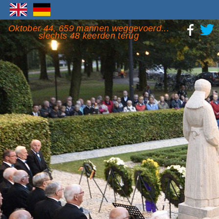
Oktober 44, 659 mannen weggevoerd...
slechts 48 keerden terug