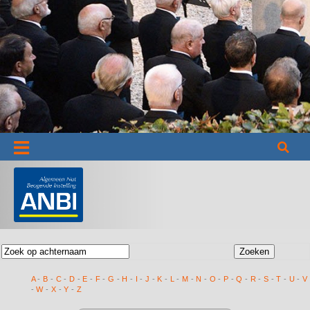
Informatie
A
-
B
-
C
-
D
-
E
-
F
-
G
-
H
-
I
-
J
-
K
-
L
-
M
-
N
-
O
-
P
-
Q
-
R
-
S
-
T
-
U
-
V
-
W
-
X
-
Y
-
Z