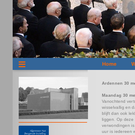
Home
W
Ardennen 30 me
Maandag 30 me
Vanochtend vertr
wisselvallig en 
blijft dan ook 
liggen. Op deze 
verwondingen is
uur is iedereen 