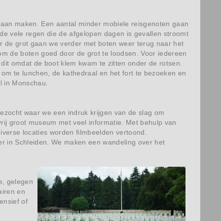
gaan maken. Een aantal minder mobiele reisgenoten gaan
 de vele regen die de afgelopen dagen is gevallen stroomt
or de grot gaan we verder met boten weer terug naar het
 om de boten goed door de grot te loodsen. Voor iedereen
 dit omdat de boot klem kwam te zitten onder de rotsen.
 om te lunchen, de kathedraal en het fort te bezoeken en
el in Monschau.
ezocht waar we een indruk krijgen van de slag om
vrij groot museum met veel informatie. Met behulp van
diverse locaties worden filmbeelden vertoond.
r in Schleiden. We maken een wandeling over het
e, gelegen
airen en
ensief of