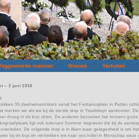
eggevoerde mannen
Nieuws
Verhalen
i – 3 juni 2016
i
ekken 35 deelnemers/sters vanaf het Fontanusplein in Putten richt
dat merken we als we bij de eerste stop in Ysselsteyn aankomen. D
lekker droog in de bus zitten. De anderen bezoeken het immens gro
begraafplaats ligt ook luitenant Sommer begraven die bij de aansla
 overleden. De volgende stop is in Aken waar gelegenheid is om he
weer bij de bus en vertrekken we naar ons hotel in Monschau waar w