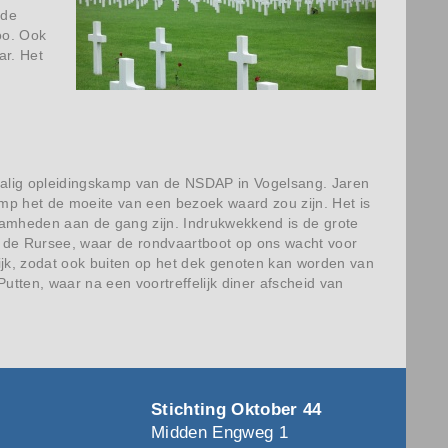
 de
oo. Ook
ar. Het
malig opleidingskamp van de NSDAP in Vogelsang. Jaren
kamp het de moeite van een bezoek waard zou zijn. Het is
aamheden aan de gang zijn. Indrukwekkend is de grote
ar de Rursee, waar de rondvaartboot op ons wacht voor
ijk, zodat ook buiten op het dek genoten kan worden van
Putten, waar na een voortreffelijk diner afscheid van
Stichting Oktober 44
Midden Engweg 1