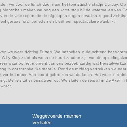
jden we voor de lunch door naar het toeristische stadje Durbuy. Op
ng Monschau maken we nog een korte stop bij de watervallen van C
ct van de vele regen die de afgelopen dagen gevallen is goed zichtba
veel geraas naar beneden en biedt een spectaculaire aanblik.
ken we weer richting Putten. We bezoeken in de ochtend het voor
 Willy Kleijer dat als we in de buurt zouden zijn van dit opleidings
terrein waar op het moment van ons bezoek aardig wat herstelwerkz
 nog in oorspronkelijke staat is. Rond de middag vertrekken we na
over het meer. Aan boord gebruiken we de lunch. Het weer is redel
g. De reis zit er bijna weer op. We sluiten de reis af in De Aker in 
wordt.
Weggevoerde mannen
Verhalen