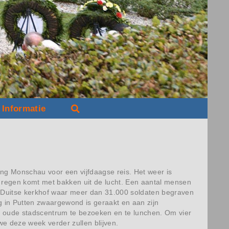
Informatie
ing Monschau voor een vijfdaagse reis. Het weer is
e regen komt met bakken uit de lucht. Een aantal mensen
te Duitse kerkhof waar meer dan 31.000 soldaten begraven
g in Putten zwaargewond is geraakt en aan zijn
t oude stadscentrum te bezoeken en te lunchen. Om vier
e deze week verder zullen blijven.