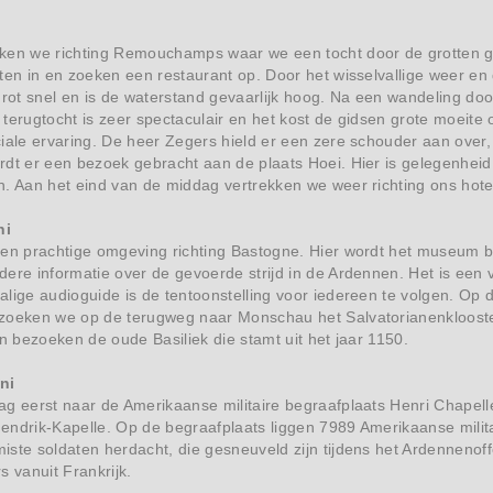
ken we richting Remouchamps waar we een tocht door de grotten 
ten in en zoeken een restaurant op. Door het wisselvallige weer en
grot snel en is de waterstand gevaarlijk hoog. Na een wandeling do
terugtocht is zeer spectaculair en het kost de gidsen grote moeite
iale ervaring. De heer Zegers hield er een zere schouder aan over,
dt er een bezoek gebracht aan de plaats Hoei. Hier is gelegenheid
n. Aan het eind van de middag vertrekken we weer richting ons hot
ni
een prachtige omgeving richting Bastogne. Hier wordt het museum b
ere informatie over de gevoerde strijd in de Ardennen. Het is een 
lige audioguide is de tentoonstelling voor iedereen te volgen. Op 
zoeken we op de terugweg naar Monschau het Salvatorianenklooste
en bezoeken de oude Basiliek die stamt uit het jaar 1150.
ni
g eerst naar de Amerikaanse militaire begraafplaats Henri Chapell
 Hendrik-Kapelle. Op de begraafplaats liggen 7989 Amerikaanse milit
ste soldaten herdacht, die gesneuveld zijn tijdens het Ardennenoff
s vanuit Frankrijk.