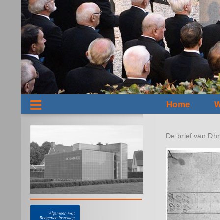
Home
W
De brief van Dhr