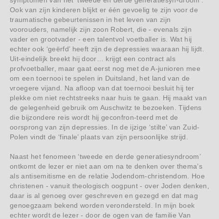
Ook van zíjn kinderen blijkt er één gevoelig te zijn voor de
traumatische gebeurtenissen in het leven van zijn
voorouders, namelijk zijn zoon Robert, die - evenals zijn
vader en grootvader - een talentvol voetballer is. Wat hij
echter ook ‘geërfd’ heeft zijn de depressies waaraan hij lijdt.
Uit-eindelijk breekt hij door… krijgt een contract als
profvoetballer, maar gaat eerst nog met de A-junioren mee
om een toernooi te spelen in Duitsland, het land van de
vroegere vijand. Na afloop van dat toernooi besluit hij ter
plekke om niet rechtstreeks naar huis te gaan. Hij maakt van
de gelegenheid gebruik om Auschwitz te bezoeken. Tijdens
die bijzondere reis wordt hij geconfron-teerd met de
oorsprong van zijn depressies. In de ijzige ‘stilte’ van Zuid-
Polen vindt de ‘finale’ plaats van zijn persoonlijke strijd.
Naast het fenomeen ‘tweede en derde generatiesyndroom’
ontkomt de lezer er niet aan om na te denken over thema’s
als antisemitisme en de relatie Jodendom-christendom. Hoe
christenen - vanuit theologisch oogpunt - over Joden denken,
daar is al genoeg over geschreven en gezegd en dat mag
genoegzaam bekend worden verondersteld. In mijn boek
echter wordt de lezer - door de ogen van de familie Van