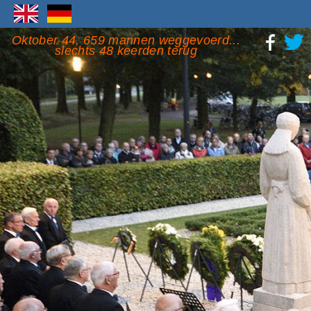
Oktober 44, 659 mannen weggevoerd...
slechts 48 keerden terug