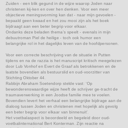
Zuiden - een blik gegund in de wijze waarop Joden naar
christenen kij-ken en over hen denken. Voor een meer
objectieve meningsvorming kan dat - naar mijn gevoelen -
bepaald geen kwaad en het zou mooi zijn als het boek
bijdraagt aan een beter begrip voor elkaar.
Ondanks deze beladen thema’s speelt - evenals in mijn
debuutroman Piel de heilige - toch ook humor een
belangrijke rol in het dagelijks leven van de hoofdpersonen.
Voor een correcte beschrijving van de situatie in Putten
tijdens en na de razzia is het manuscript kritisch meegelezen
door Lub Vonhof en Evert de Graaf als betrokkenen en de
laatste bovendien als bestuurslid en oud-voorzitter van
Stichting Oktober 44.
Rabbijn Abraham Soetendorp stelde vast: ‘Op
bewonderenswaardige wijze heeft de schrijver ge-tracht de
traumaverwerking in een Joodse familie mee te voelen.
Bovendien levert het verhaal een belangrijke bijdrage aan de
dialoog tussen Joden en christenen met hopelijk als gevolg
een beter begrip voor elkaar van binnenuit’.
Het voetbalaspect is beoordeeld en begeleid door oud-
voetbalinternational Bert Konterman. Zijn reactie na