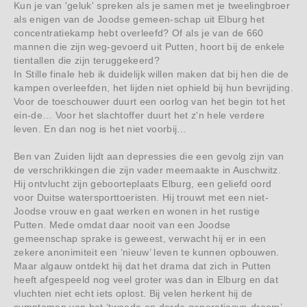
Kun je van 'geluk' spreken als je samen met je tweelingbroer
als enigen van de Joodse gemeen-schap uit Elburg het
concentratiekamp hebt overleefd? Of als je van de 660
mannen die zijn weg-gevoerd uit Putten, hoort bij de enkele
tientallen die zijn teruggekeerd?
In Stille finale heb ik duidelijk willen maken dat bij hen die de
kampen overleefden, het lijden niet ophield bij hun bevrijding.
Voor de toeschouwer duurt een oorlog van het begin tot het
ein-de… Voor het slachtoffer duurt het z'n hele verdere
leven. En dan nog is het niet voorbij…
Ben van Zuiden lijdt aan depressies die een gevolg zijn van
de verschrikkingen die zijn vader meemaakte in Auschwitz.
Hij ontvlucht zijn geboorteplaats Elburg, een geliefd oord
voor Duitse watersporttoeristen. Hij trouwt met een niet-
Joodse vrouw en gaat werken en wonen in het rustige
Putten. Mede omdat daar nooit van een Joodse
gemeenschap sprake is geweest, verwacht hij er in een
zekere anonimiteit een ‘nieuw’ leven te kunnen opbouwen.
Maar algauw ontdekt hij dat het drama dat zich in Putten
heeft afgespeeld nog veel groter was dan in Elburg en dat
vluchten niet echt iets oplost. Bij velen herkent hij de
symptomen van het ‘tweede en derde generatiesyn-droom’.