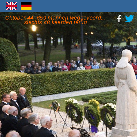
Oktober 44, 659 mannen weggevoerd...
slechts 48 keerden terug