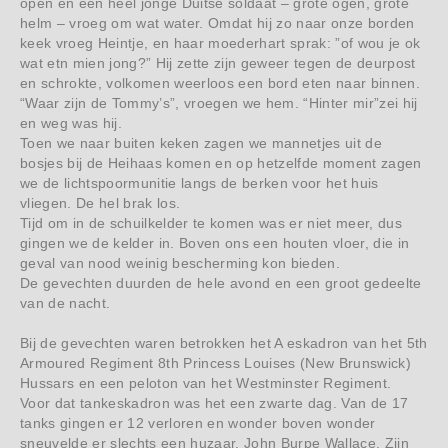
open en een heel jonge Duitse soldaat – grote ogen, grote
helm – vroeg om wat water. Omdat hij zo naar onze borden
keek vroeg Heintje, en haar moederhart sprak: ”of wou je ok
wat etn mien jong?” Hij zette zijn geweer tegen de deurpost
en schrokte, volkomen weerloos een bord eten naar binnen.
“Waar zijn de Tommy’s”, vroegen we hem. “Hinter mir”zei hij
en weg was hij.
Toen we naar buiten keken zagen we mannetjes uit de
bosjes bij de Heihaas komen en op hetzelfde moment zagen
we de lichtspoormunitie langs de berken voor het huis
vliegen. De hel brak los.
Tijd om in de schuilkelder te komen was er niet meer, dus
gingen we de kelder in. Boven ons een houten vloer, die in
geval van nood weinig bescherming kon bieden.
De gevechten duurden de hele avond en een groot gedeelte
van de nacht.
Bij de gevechten waren betrokken het A eskadron van het 5th
Armoured Regiment 8th Princess Louises (New Brunswick)
Hussars en een peloton van het Westminster Regiment.
Voor dat tankeskadron was het een zwarte dag. Van de 17
tanks gingen er 12 verloren en wonder boven wonder
sneuvelde er slechts een huzaar, John Burpe Wallace. Zijn