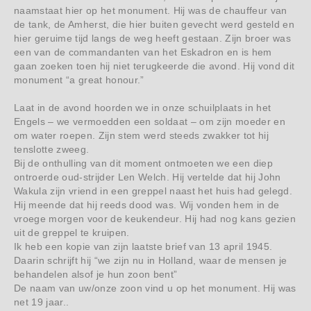
naamstaat hier op het monument. Hij was de chauffeur van
de tank, de Amherst, die hier buiten gevecht werd gesteld en
hier geruime tijd langs de weg heeft gestaan. Zijn broer was
een van de commandanten van het Eskadron en is hem
gaan zoeken toen hij niet terugkeerde die avond. Hij vond dit
monument “a great honour.”
Laat in de avond hoorden we in onze schuilplaats in het
Engels – we vermoedden een soldaat – om zijn moeder en
om water roepen. Zijn stem werd steeds zwakker tot hij
tenslotte zweeg.
Bij de onthulling van dit moment ontmoeten we een diep
ontroerde oud-strijder Len Welch. Hij vertelde dat hij John
Wakula zijn vriend in een greppel naast het huis had gelegd.
Hij meende dat hij reeds dood was. Wij vonden hem in de
vroege morgen voor de keukendeur. Hij had nog kans gezien
uit de greppel te kruipen.
Ik heb een kopie van zijn laatste brief van 13 april 1945.
Daarin schrijft hij “we zijn nu in Holland, waar de mensen je
behandelen alsof je hun zoon bent”
De naam van uw/onze zoon vind u op het monument. Hij was
net 19 jaar..