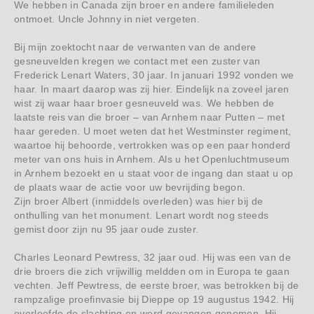
We hebben in Canada zijn broer en andere familieleden
ontmoet. Uncle Johnny in niet vergeten.
Bij mijn zoektocht naar de verwanten van de andere
gesneuvelden kregen we contact met een zuster van
Frederick Lenart Waters, 30 jaar. In januari 1992 vonden we
haar. In maart daarop was zij hier. Eindelijk na zoveel jaren
wist zij waar haar broer gesneuveld was. We hebben de
laatste reis van die broer – van Arnhem naar Putten – met
haar gereden. U moet weten dat het Westminster regiment,
waartoe hij behoorde, vertrokken was op een paar honderd
meter van ons huis in Arnhem. Als u het Openluchtmuseum
in Arnhem bezoekt en u staat voor de ingang dan staat u op
de plaats waar de actie voor uw bevrijding begon.
Zijn broer Albert (inmiddels overleden) was hier bij de
onthulling van het monument. Lenart wordt nog steeds
gemist door zijn nu 95 jaar oude zuster.
Charles Leonard Pewtress, 32 jaar oud. Hij was een van de
drie broers die zich vrijwillig meldden om in Europa te gaan
vechten. Jeff Pewtress, de eerste broer, was betrokken bij de
rampzalige proefinvasie bij Dieppe op 19 augustus 1942. Hij
overleefde de slachting en werd gevangen genomen. Hij