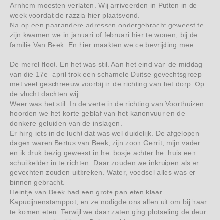
Arnhem moesten verlaten. Wij arriveerden in Putten in de
week voordat de razzia hier plaatsvond.
Na op een paarandere adressen ondergebracht geweest te
zijn kwamen we in januari of februari hier te wonen, bij de
familie Van Beek. En hier maakten we de bevrijding mee.
De merel floot. En het was stil. Aan het eind van de middag
van die 17e april trok een schamele Duitse gevechtsgroep
met veel geschreeuw voorbij in de richting van het dorp. Op
de vlucht dachten wij.
Weer was het stil. In de verte in de richting van Voorthuizen
hoorden we het korte geblaf van het kanonvuur en de
donkere geluiden van de inslagen.
Er hing iets in de lucht dat was wel duidelijk. De afgelopen
dagen waren Bertus van Beek, zijn zoon Gerrit, mijn vader
en ik druk bezig geweest in het bosje achter het huis een
schuilkelder in te richten. Daar zouden we inkruipen als er
gevechten zouden uitbreken. Water, voedsel alles was er
binnen gebracht.
Heintje van Beek had een grote pan eten klaar.
Kapucijnenstamppot, en ze nodigde ons allen uit om bij haar
te komen eten. Terwijl we daar zaten ging plotseling de deur