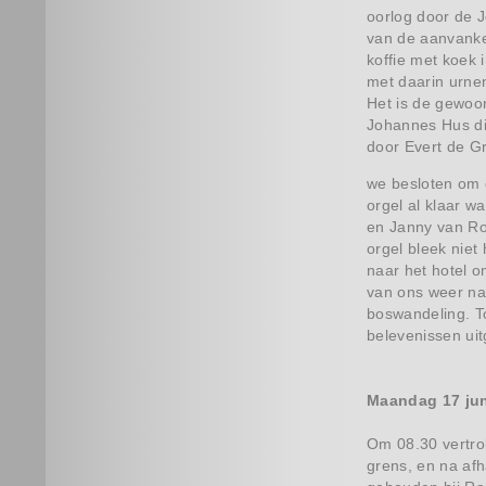
oorlog door de 
van de aanvanke
koffie met koek
met daarin urne
Het is de gewoo
Johannes Hus di
door Evert de G
we besloten om 
orgel al klaar w
en Janny van Roo
orgel bleek niet
naar het hotel 
van ons weer na
boswandeling. T
belevenissen uit
Maandag 17 ju
Om 08.30 vertro
grens, en na af