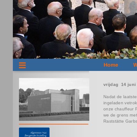
Home
W
vrijdag 14 juni
Nadat de laatst
ingeladen vetro
onze chauffeur 
we de grens met 
Raststätte Garb