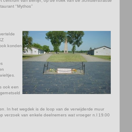
t centrum van Berlijn, op de hoek van de Schluterstrasse
taurant “Mythos”
vertelde
 KZ
 ook konden
es
en
ieltjes.
as ook een
 gemetseld
n. In het wegdek is de loop van de verwijderde muur
 op verzoek van enkele deelnemers wat vroeger n.l 19.00