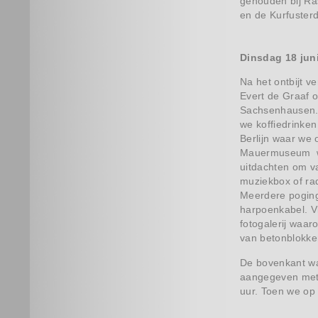
gehouden bij Ras
en de Kurfuster
Dinsdag 18 jun
Na het ontbijt 
Evert de Graaf 
Sachsenhausen. 
we koffiedrinke
Berlijn waar we
Mauermuseum wa
uitdachten om v
muziekbox of rad
Meerdere poginge
harpoenkabel. V
fotogalerij waa
van betonblokk
De bovenkant wa
aangegeven met i
uur. Toen we op 