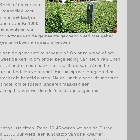
Slechts één persoon
uitgenodigd voor
uimte met kastjes,
open voor Kr 1000.
 in navolging van
at op verzoek van de gemeente geopend werd met gebed
opjes te hebben en daarom hebben
 aan de gemeente te schenken ! Op onze vraag of het
al weer de kerk in om onder begeleiding van Teun van Unen
zittende in een bank, hier zichtbaar van. Alleen het
ndere onderdelen verspreidt. Hierna zijn we teruggereden
bracht die besteld waren. Na de lunch gingen de meesten
et hotel om te rusten, anderen maakten een
 afloop hiervan werden de ’s middags opgedane
achtige uitzichten. Rond 10.45 waren we aan de Duitse
m 12.50 uur werd een lunchstop van drie kwartier