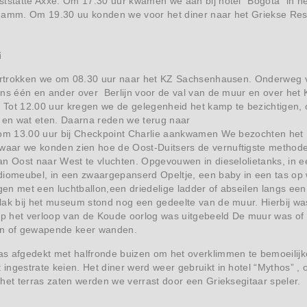
tstätte Axxe. Om 17.30 uur kwamen we aan bij hotel “Bogota” in he
damm. Om 19.30 uu konden we voor het diner naar het Griekse Res
i
vertrokken we om 08.30 uur naar het KZ Sachsenhausen. Onderweg 
ons één en ander over Berlijn voor de val van de muur en over het
Tot 12.00 uur kregen we de gelegenheid het kamp te bezichtigen,
n en wat eten. Daarna reden we terug naar
 om 13.00 uur bij Checkpoint Charlie aankwamen We bezochten het
ar we konden zien hoe de Oost-Duitsers de vernuftigste method
an Oost naar West te vluchten. Opgevouwen in dieselolietanks, in e
iomeubel, in een zwaargepanserd Opeltje, een baby in een tas op w
n met een luchtballon,een driedelige ladder of abseilen langs een
lak bij het museum stond nog een gedeelte van de muur. Hierbij w
rop het verloop van de Koude oorlog was uitgebeeld De muur was of
en of gewapende keer wanden.
s afgedekt met halfronde buizen om het overklimmen te bemoeilijke
ngestrate keien. Het diner werd weer gebruikt in hotel “Mythos” ,
het terras zaten werden we verrast door een Grieksegitaar speler.