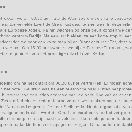
uni
vertrokken we om 08.30 uur naar de Wannsee om de villa te bezoek
r naar toe vertelde Evert de Graaf wat daar te zien was. In deze vil
 alle Europese Joden. Na het wachten op onze beurt konden we de f
chting centrum Berlijn. Na een uur hielden we een korte stop bij e
arriveerden we voor een korte stop bij de Brandenburger Tor, deze 
p voetbal. Om 15.00 uur kwamen we bij de Fernsee Turm aan, waa
er te genieten van het prachtige uitzicht over Berlijn.
Juni
doeling om na het ontbijt om 08.30 uur te vertrekken. Er moest ec
n het hotel. Gelukkig was na een telefoontje naar Putten het prob
de bus werd nog een video gedraaid van de onthulling van de ged
e Zweidorferholtz en reden daarna verder, we maakten nog een laat
 “Nederlandse grens” De heer Stolk bedankte de organisatie van de
ervolgens bedankte Evert de Graaf de chauffeur voor het veilige r
llen en hoopte dat zij naast de vele indrukken ook genoten hadde
pe en bedankte hem voor zijn goede zorgen. De chauffeur bedankte