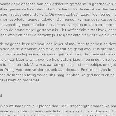
Joodse gemeenschap aan de Christelijke gemeente is geschonken. 
lijke gemeente heeft de oorlog overleefd. Na de dienst werden we 
 in een zaaltje onder de kerk. Op weg daarheen zagen we nog een r
n van overleden gemeenteleden. De mensen kunnen deze kastjes k
nte van de gemeenteleden om zich na overlijden te laten cremeren,
e op de brand stapel gestorven is. Het koffiedrinken met koek, d
raaf, was een gezellig samenzijn. De gemeente bleek erg weinig k
de volgende keer allemaal een beker of mok mee te nemen en deze
as deelde de organiste ons mee, dat dit het geval was. Dus allema
n nog enkele psalmen en gezangen te zingen. De predikant genoot, 
 helemaal klaar te zijn, over de hele gallerij lagen nog pijpen en a
om te lunchen Ook Vera was aanwezig en zij had de beeldjes meege
ar Praag voor een verder bezoek aan de stad. Enkelen bleven in h
oen de mensen terug waren uit Praag, hebben we gedineerd en na
gewisseld op het terras.
ni
kken we naar Berlijn, rijdende door het Ertsgebergte hadden we pr
handeling van de douaneformaliteiten reden we Duitsland binnen. O