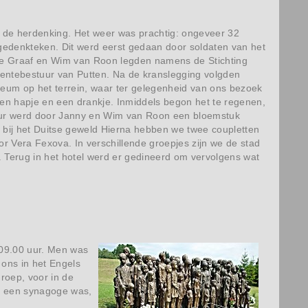
 de herdenking. Het weer was prachtig: ongeveer 32
gedenkteken. Dit werd eerst gedaan door soldaten van het
 de Graaf en Wim van Roon legden namens de Stichting
entebestuur van Putten. Na de kranslegging volgden
seum op het terrein, waar ter gelegenheid van ons bezoek
en hapje en een drankje. Inmiddels begon het te regenen,
 uur werd door Janny en Wim van Roon een bloemstuk
 bij het Duitse geweld Hierna hebben we twee coupletten
r Vera Fexova. In verschillende groepjes zijn we de stad
. Terug in het hotel werd er gedineerd om vervolgens wat
 09.00 uur. Men was
ons in het Engels
roep, voor in de
og een synagoge was,