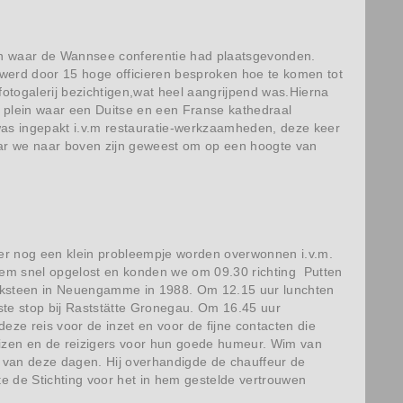
en waar de Wannsee conferentie had plaatsgevonden.
la werd door 15 hoge officieren besproken hoe te komen tot
otogalerij bezichtigen,wat heel aangrijpend was.Hierna
en plein waar een Duitse en een Franse kathedraal
was ingepakt i.v.m restauratie-werkzaamheden, deze keer
r we naar boven zijn geweest om op een hoogte van
hter nog een klein probleempje worden overwonnen i.v.m.
leem snel opgelost en konden we om 09.30 richting Putten
enksteen in Neuengamme in 1988. Om 12.15 uur lunchten
ste stop bij Raststätte Gronegau. Om 16.45 uur
ze reis voor de inzet en voor de fijne contacten die
eizen en de reizigers voor hun goede humeur. Wim van
n van deze dagen. Hij overhandigde de chauffeur de
 de Stichting voor het in hem gestelde vertrouwen