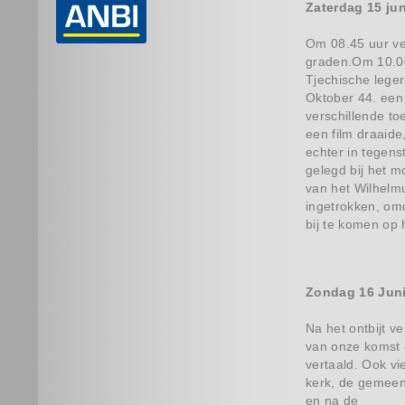
Zaterdag 15 jun
Om 08.45 uur ve
graden.Om 10.00
Tjechische lege
Oktober 44. een
verschillende to
een film draaid
echter in tegen
gelegd bij het 
van het Wilhelmu
ingetrokken, omd
bij te komen op 
Zondag 16 Jun
Na het ontbijt v
van onze komst 
vertaald. Ook v
kerk, de gemeen
en na de