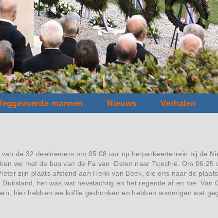
eggevoerde mannen
Nieuws
Verhalen
e van de 32 deelnemers om 05.08 uur op hetparkeerterrein bij de 
kken we met de bus van de Fa van Delen naar Tsjechië. Om 06.25 
Pieter zijn plaats afstond aan Henk van Beek, die ons naar de pla
Duitsland, het was wat nevelachtig en het regende af en toe. Van 0
sen, hier hebben we koffie gedronken en hebben sommigen wat ge