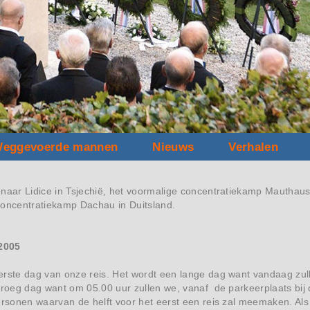
eggevoerde mannen
Nieuws
Verhalen
naar Lidice in Tsjechië, het voormalige concentratiekamp Mauthaus
concentratiekamp Dachau in Duitsland.
 2005
rste dag van onze reis. Het wordt een lange dag want vandaag zull
vroeg dag want om 05.00 uur zullen we, vanaf de parkeerplaats bij
ersonen waarvan de helft voor het eerst een reis zal meemaken. Als d