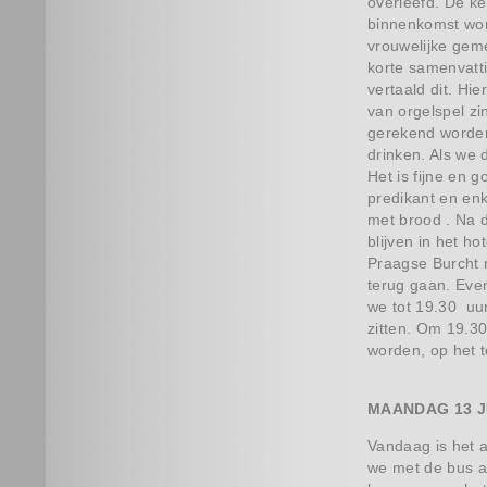
overleefd. De ke
binnenkomst wo
vrouwelijke geme
korte samenvatt
vertaald dit. Hi
van orgelspel zi
gerekend worden
drinken. Als we 
Het is fijne en 
predikant en en
met brood . Na 
blijven in het h
Praagse Burcht 
terug gaan. Even
we tot 19.30 uur
zitten. Om 19.30
worden, op het 
MAANDAG 13 J
Vandaag is het 
we met de bus a