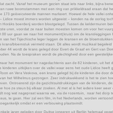
dat zacht. Vanaf het museum gezien staat iets naar links, bijna ben
is van ruwe boomstammen met een ring van prikkeldraad eraan dat he
e 173 geëxecuteerde mannen markeert. Hoewel de hele vallei onh
– Lidice moest immers worden uitgewist – konden na de oorlog toc
 Horáks boerderij worden blootgelegd. Tussen de keldermuren be
ste uren, voordat ze naar buiten moesten komen om voor het vuurp
.00 uur gaan we naar het monument(kruis) om de kransleggingen bij 
aten van het Tsjechische leger leggen de kransen en de bloemstukk
de krans/bloemstuk vermeld staan. Dit alles wordt muzikaal begelei
tober 44 wordt de krans gelegd door Evert de Graaf en Gert van Do
uden. Na de toespraken wordt de plechtigheid door een geestelijke
naar het monument ter nagedachtenis aan de 82 kinderen, uit het 
e kinderen uitkijken over de vallei waar eens het oude Lidice heeft
Roon en Vera Veskova, een krans gelegd bij de kinderen die door d
van het Wilhelmus gezongen. Zeer indrukwekkend is het te zien hoe 
ven. Ontroerend zijn de gezichtsuitdrukkingen van de kinderen, de
e hoe ze steun bij elkaar zoeken. Al met al is het iedere keer we
rdt nog wat nagepraat waarna we, via de rozentuin, naar het dorp 
aus, te gaan. Hier zal een film, in het Nederlands, worden vertoon
toegankelijk omdat er een verbouwing plaatsvindt.
enkele jaren geleden door Duitse jongeren uit Berlijn helemaal opge