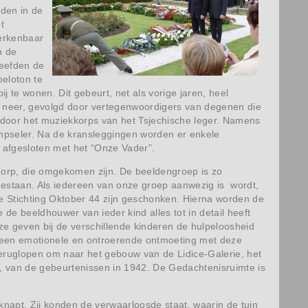
eden in de
t
erkenbaar
h de
leefden de
eloton te
te wonen. Dit gebeurt, net als vorige jaren, heel
en neer, gevolgd door vertegenwoordigers van degenen die
d door het muziekkorps van het Tsjechische leger. Namens
mpseler. Na de kransleggingen worden er enkele
 afgesloten met het “Onze Vader”.
dorp, die omgekomen zijn. De beeldengroep is zo
 gestaan. Als iedereen van onze groep aanwezig is wordt,
e Stichting Oktober 44 zijn geschonken. Hierna worden de
de beeldhouwer van ieder kind alles tot in detail heeft
ze geven bij de verschillende kinderen de hulpeloosheid
er een emotionele en ontroerende ontmoeting met deze
teruglopen om naar het gebouw van de Lidice-Galerie, het
d, van de gebeurtenissen in 1942. De Gedachtenisruimte is
knapt. Zij konden de verwaarloosde staat, waarin de tuin