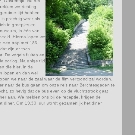
 Oostenrijk. Na het
trekken we richting
geruime tijd hebben
is prachtig weer als
ch in groepjes en
 museum, in één van
speeld. Hierna lopen we
n een trap met 186
at zijn er toch
. De vogels fluiten en
e oorlog. Na enige tijd
 die hier, in de
n lopen en dan wel
open we naar de zaal waar de film vertoond zal worden.
er naar de bus gaan om onze reis naar Berchtesgaden te
ht, zo hevig dat de bus even op de vluchtstrook gaat
her aan. We melden ons bij de receptie, krijgen de
het diner. Om 19.30 uur wordt gezamenlijk het diner