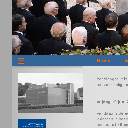
Home
W
Achtdaagse reis 
het voormalige 
Vrijdag 10 juni
Vandaag is de ee
iedereen is het 
bestaat uit 49 p