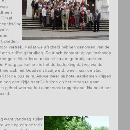
 Bij
Twee
rdt een
e Graaf
 begeleiding
st is
omen
lijkheden.
jd voor vertrek. Nadat we afscheid hebben genomen van de
unch zullen gebruiken. De lunch bestaat uit: goulashsoep
e brengen. Meerderen maken hiervan gebruik, anderen
 in Praag aankomen is het de bedoeling dat we via de
edraal, het Gouden straatje e.d. weer naar de stad
tot de bus er is. Als we weer bij hotel aankomen krijgen
nog een tijdje heerlijk buiten op het terras te gaan
r in gebed waarna het diner wordt opgediend. Na het diner
sseld.
ag want vandaag zullen
len we nog een bezoek