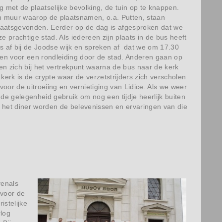
 met de plaatselijke bevolking, de tuin op te knappen.
en muur waarop de plaatsnamen, o.a. Putten, staan
laatsgevonden. Eerder op de dag is afgesproken dat we
prachtige stad. Als iedereen zijn plaats in de bus heeft
 af bij de Joodse wijk en spreken af dat we om 17.30
omen voor een rondleiding door de stad. Anderen gaan op
 zich bij het vertrekpunt waarna de bus naar de kerk
erk is de crypte waar de verzetstrijders zich verscholen
r de uitroeiing en vernietiging van Lidice. Als we weer
de gelegenheid gebruik om nog een tijdje heerlijk buiten
a het diner worden de belevenissen en ervaringen van die
venals
 voor de
stelijke
log