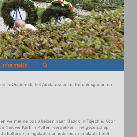
Informatie
en in Oostenrijk, het Adelaarsnest in Berchtesgaden en
en we met de bus afreizen naar Kladno in Tsjechië. Voor
 de Nieuwe Kerk in Putten, vertrekken. Het gezelschap
e koffers zijn ingeladen en iedereen zijn plaats heeft