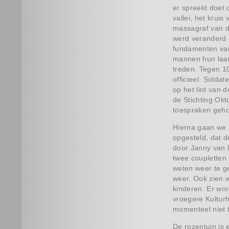
er spreekt doet 
vallei, het kru
massagraf van d
werd veranderd 
fundamenten van
mannen hun laat
treden. Tegen 10
officieel. Sold
op het lint van 
de Stichting Ok
toespraken geho
Hierna gaan we 
opgesteld, dat d
door Janny van 
twee coupletten 
weten weer te ge
weer. Ook zien w
kinderen. Er wo
vroegere Kulturh
momenteel niet 
De rozentuin is 