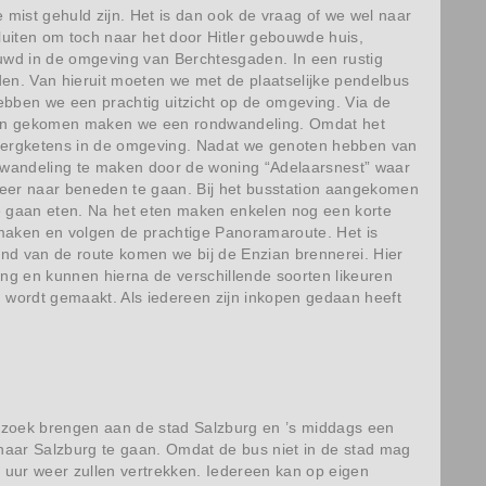
 mist gehuld zijn. Het is dan ook de vraag of we wel naar
luiten om toch naar het door Hitler gebouwde huis,
uwd in de omgeving van Berchtesgaden. In een rustig
den. Van hieruit moeten we met de plaatselijke pendelbus
ebben we een prachtig uitzicht op de omgeving. Via de
Boven gekomen maken we een rondwandeling. Omdat het
e bergketens in de omgeving. Nadat we genoten hebben van
dwandeling te maken door de woning “Adelaarsnest” waar
om weer naar beneden te gaan. Bij het busstation aangekomen
e gaan eten. Na het eten maken enkelen nog een korte
maken en volgen de prachtige Panoramaroute. Het is
nd van de route komen we bij de Enzian brennerei. Hier
ing en kunnen hierna de verschillende soorten likeuren
n wordt gemaakt. Als iedereen zijn inkopen gedaan heeft
bezoek brengen aan de stad Salzburg en ’s middags een
naar Salzburg te gaan. Omdat de bus niet in de stad mag
 uur weer zullen vertrekken. Iedereen kan op eigen