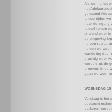
Als we, na het w
het Adelaarsnest
genaamd Adelaar
tempo rijden we 
naar de ingang v
tunnel komen we
stralend weer i
de omgeving lop
nu een restauran
nemen we weer p
wandeling door 
prachtig weer w
worden, uit de g
proeven. In de w
gaan we weer ter
WOENSDAG 15 
Vandaag is het 
boottocht maken
parkeren worden