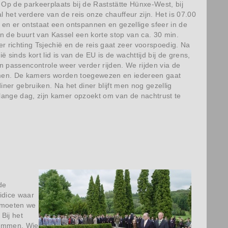
Op de parkeerplaats bij de Raststätte Hünxe-West, bij
 het verdere van de reis onze chauffeur zijn. Het is 07.00
 en er ontstaat een ontspannen en gezellige sfeer in de
in de buurt van Kassel een korte stop van ca. 30 min.
 richting Tsjechië en de reis gaat zeer voorspoedig. Na
inds kort lid is van de EU is de wachttijd bij de grens,
n passencontrole weer verder rijden. We rijden via de
omen. De kamers worden toegewezen en iedereen gaat
ner gebruiken. Na het diner blijft men nog gezellig
 lange dag, zijn kamer opzoekt om van de nachtrust te
de
Lidice waar
n moeten we
Bij het
stemmen. Wie