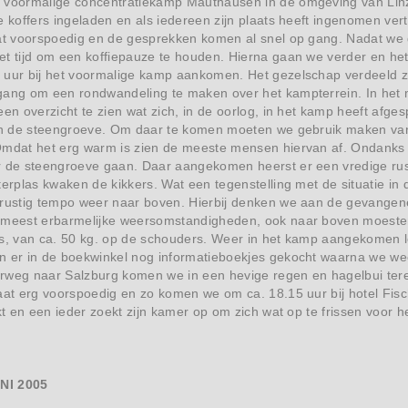
 voormalige concentratiekamp Mauthausen in de omgeving van Linz,
e koffers ingeladen en als iedereen zijn plaats heeft ingenomen ver
aat voorspoedig en de gesprekken komen al snel op gang. Nadat we 
t tijd om een koffiepauze te houden. Hierna gaan we verder en het 
 uur bij het voormalige kamp aankomen. Het gezelschap verdeeld zi
gang om een rondwandeling te maken over het kampterrein. In het
een overzicht te zien wat zich, in de oorlog, in het kamp heeft afge
van de steengroeve. Om daar te komen moeten we gebruik maken va
Omdat het erg warm is zien de meeste mensen hiervan af. Ondanks d
r de steengroeve gaan. Daar aangekomen heerst er een vredige rust
terplas kwaken de kikkers. Wat een tegenstelling met de situatie in d
 rustig tempo weer naar boven. Hierbij denken we aan de gevangenen
 meest erbarmelijke weersomstandigheden, ook naar boven moeste
ts, van ca. 50 kg. op de schouders. Weer in het kamp aangekomen l
n er in de boekwinkel nog informatieboekjes gekocht waarna we we
rweg naar Salzburg komen we in een hevige regen en hagelbui terec
aat erg voorspoedig en zo komen we om ca. 18.15 uur bij hotel Fisc
ikt en een ieder zoekt zijn kamer op om zich wat op te frissen voor 
NI 2005