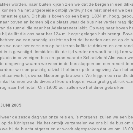
akker worden, naar buiten kijken zien we dat de bergen in een dikke
 kunnen.Na het uitgebreide ontbijt verdwijnt de mist snel en we bes
snest te gaan. Dit huis is boven op een berg, 1834 m. hoog, gebo
naar boven en komen bij de plaats waar de bus niet verder mag rij
an de tunnel die naar het Adelaarsnest leidt. Op weg naar boven h
 bij de lift die ons naar het 124 m. hoger gelegen huis brengt. 
s hebben we een prachtig uitzicht op het dal beneden ons en op d
en we naar beneden om op het terras koffie te drinken en een ron
t in is gevestigd. Inmiddels tikt de tijd verder en wordt het tijd 
laats in onze eigen bus en gaan naar de Scharitzkehl Alm waar w
de omgeving waarna we weer in de bus stappen om een rondrit te 
aardoor we een prachtig uitzicht hebben op de omgeving. Aan het ei
entiaanwortel, diverse likeuren gebrouwen. We krijgen een rondleid
inkel kunnen we de diverse likeuren kopen, waar gretig gebruik va
ug naar het hotel. Om 19.00 uur zullen we het diner gebruiken.
JUNI 2005
alweer de zesde dag van onze reis en, ’s morgens, zullen we een 
 op de Königssee. Na het ontbijt verzamelen we ons bij de bus om 
 we bij de burcht afgezet en er wordt afgesproken dat we om 13.00