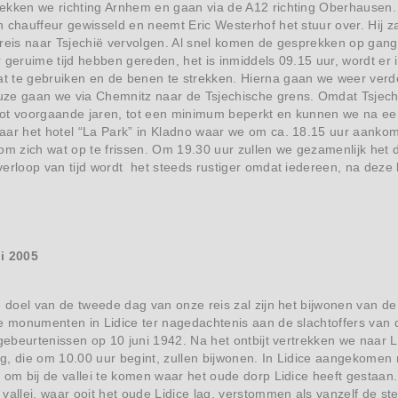
ekken we richting Arnhem en gaan via de A12 richting Oberhausen. 
 chauffeur gewisseld en neemt Eric Westerhof het stuur over. Hij zal
reis naar Tsjechië vervolgen. Al snel komen de gesprekken op gang
 geruime tijd hebben gereden, het is inmiddels 09.15 uur, wordt er 
 te gebruiken en de benen te strekken. Hierna gaan we weer verder
e gaan we via Chemnitz naar de Tsjechische grens. Omdat Tsjechië s
 tot voorgaande jaren, tot een minimum beperkt en kunnen we na ee
aar het hotel “La Park” in Kladno waar we om ca. 18.15 uur aank
om zich wat op te frissen. Om 19.30 uur zullen we gezamenlijk het di
erloop van tijd wordt het steeds rustiger omdat iedereen, na deze
i 2005
e doel van de tweede dag van onze reis zal zijn het bijwonen van de
e monumenten in Lidice ter nagedachtenis aan de slachtoffers van 
 gebeurtenissen op 10 juni 1942. Na het ontbijt vertrekken we naar 
g, die om 10.00 uur begint, zullen bijwonen. In Lidice aangekome
 om bij de vallei te komen waar het oude dorp Lidice heeft gestaan. 
vallei, waar ooit het oude Lidice lag, verstommen als vanzelf de 