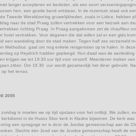
niet langer accepteren en besloten, als een soort verzoeningspoging
 tussen hen, een goede band ontstaan. In de rozentuin staat ook e
 de Tweede Wereldoorlog gruwelijkheden, zoals in Lidice, hebben p
dag naar de stad Praag zullen vertrekken voor een bezoek aan deze 
rtrekken richting Praag. In Praag aangekomen zet de chauffeur ons
t hotel vertrekken. Voor degenen die dat willen zal er een gids k
id een wandeling door de stad maken. Tegen half zes verzameld men
 en Methodius gaat om nog enkele reisgenoten op te halen. In deze k
nslag op Heydrich hadden gepleegd. Hun daad was de aanleiding voo
en krijgen we tot 19.30 uur tijd voor onszelf. Meerderen maken van 
 gaan zitten. Om 19.30 uur wordt gezamenlijk het diner gebruikt. N
 op het terras.
I 2005
zondag is moeten we op tijd opstaan voor het ontbijt. We zullen, e
 kerkdienst in de Husúv Sbor kerk in Kladno bijwonen. De kerk was
rlog een synagoge en is door de Joodse gemeenschap aan de Chri
nken. Slechts één Jood van de Joodse gemeenschap heeft de oor