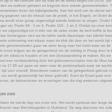
rk ligt in het centrum van de stad en de dienst begint om 09.00 uur.
rden we welkom geheten en begroet door enkele gemeenteleden. 
enteleden lezen het bijbelgedeelte. Aan het eind van de dienst wo
ing gegeven van de inhoud van de preek, in het Engels, en Evert d
erna wordt onze groep uitgenodigd enkele liederen te zingen. Onder
ngen wij: Psalm 84 : 3 en 4, Psalm 150 : 1 en 3. Omdat op onze kom
 we uitgenodigd om in één van de zalen onder de kerk koffie te k
daar binnengaan zien we de tafels reeds klaarstaan met allerlei heer
goede ontmoeting met elkaar maar de klok tikt door en het wordt ti
kele gemeenteleden gaan we weer terug naar het hotel waar we de l
de lunch krijgen we de gelegenheid om de middag in Praag door t
otel om siësta te houden of om een (bos)wandeling te maken. Als we
met een rondwandeling door het gebouwencomplex met de Vitus kath
 na 17.00 uur gaan we weer naar de parkeerplaats waar we wachten 
 tijd voor onszelf. Meerderen maken van de gelegenheid gebruik om 
 uur wordt gezamenlijk het diner gebruikt. Evert de Graaf gaat voo
terras, de belevenissen en ervaringen van die dag wederom uitgewi
UNI 2005
alweer de vierde dag van onze reis. Het wordt opnieuw een lange d
freizen naar Berchtesgaden in Duitsland. Op weg daarnaar toe zul