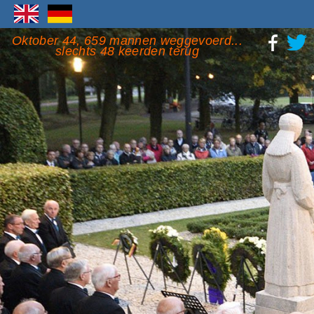
Oktober 44, 659 mannen weggevoerd...
slechts 48 keerden terug