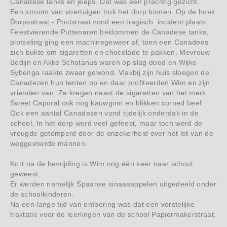
Canadese tanks en jeeps. Dat was een prachtig gezicht.
Een stroom van voertuigen trok het dorp binnen. Op de hoek
Dorpsstraat - Poststraat vond een tragisch incident plaats.
Feestvierende Puttenaren beklommen de Canadese tanks,
plotseling ging een machinegeweer af, toen een Canadees
zich bukte om sigaretten en chocolade te pakken. Mevrouw
Bedijn en Akke Schotanus waren op slag dood en Wijke
Sybenga raakte zwaar gewond. Vlakbij zijn huis sloegen de
Canadezen hun tenten op en daar profiteerden Wim en zijn
vrienden van. Ze kregen naast de sigaretten van het merk
Sweet Caporal ook nog kauwgom en blikken corned beef.
Ook een aantal Canadezen vond tijdelijk onderdak in de
school. In het dorp werd veel gefeest, maar toch werd de
vreugde getemperd door de onzekerheid over het lot van de
weggevoerde mannen.
Kort na de bevrijding is Wim nog één keer naar school
geweest.
Er werden namelijk Spaanse sinaasappelen uitgedeeld onder
de schoolkinderen.
Na een lange tijd van ontbering was dat een vorstelijke
traktatie voor de leerlingen van de school Papiermakerstraat.