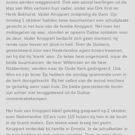
zoons werden weggevoerd. Ook een aantal leerlingen uit de
klas van Wim verloren hun vader, onder wie Dirk Krol en
Henk Bokhorst. Vader Knoppert ontsprong de dans. Op
zondag 1 oktober hadden twee buurmannen een schuilplaats
gezocht in het huis van de familie Knoppert. Net toen het
middageten op was, stonden er opeens Duitse soldaten voor
de deur. Vader Knoppert bedacht zich geen moment; hij
rende naar boven en dook in bed. Toen de Duitsers,
geassisteerd door een Nederlandse agent boven kwamen,
zei hij dat hij ‘krank’ was. Ze lieten hem ongemoeid, maar de
beide buurmannen, de heer Willemsen en de heer
Robbertsen, werden naar de Oude Kerk gedirigeerd. Ook
Wim en zijn broer Ep hebben die zondag spannende uren in
de kerk doorgebracht. Bij het vallen van de avond mochten
ze gelukkig weer naar huis. De beide gearresteerde buren
zijn echter niet teruggekeerd uit de Duitse
concentratiekampen.
Het huis van Knoppert bleef gelukkig gespaard op 2 oktober,
toen Nederlandse SS’ers ruim 110 huizen bij hen in de buurt
in de brand staken. Een kleine week kreeg het gezin
Knoppert onderdak bij familie in Ermelo. In de schuilkelder in
de tuin hadden ze het varken verstopt. Toen ze weer thuis