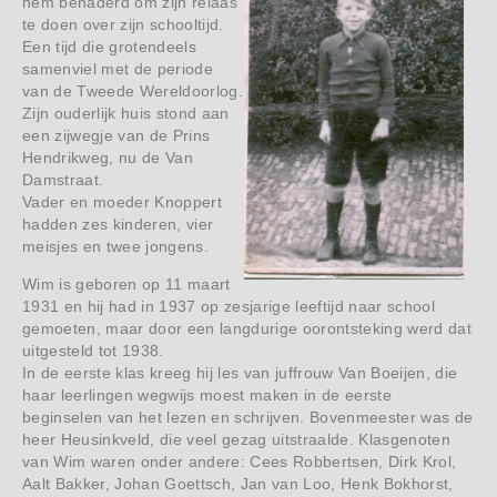
hem benaderd om zijn relaas
te doen over zijn schooltijd.
Een tijd die grotendeels
samenviel met de periode
van de Tweede Wereldoorlog.
Zijn ouderlijk huis stond aan
een zijwegje van de Prins
Hendrikweg, nu de Van
Damstraat.
Vader en moeder Knoppert
hadden zes kinderen, vier
meisjes en twee jongens.
Wim is geboren op 11 maart
1931 en hij had in 1937 op zesjarige leeftijd naar school
gemoeten, maar door een langdurige oorontsteking werd dat
uitgesteld tot 1938.
In de eerste klas kreeg hij les van juffrouw Van Boeijen, die
haar leerlingen wegwijs moest maken in de eerste
beginselen van het lezen en schrijven. Bovenmeester was de
heer Heusinkveld, die veel gezag uitstraalde. Klasgenoten
van Wim waren onder andere: Cees Robbertsen, Dirk Krol,
Aalt Bakker, Johan Goettsch, Jan van Loo, Henk Bokhorst,