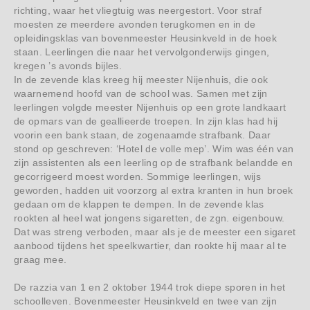
richting, waar het vliegtuig was neergestort. Voor straf
moesten ze meerdere avonden terugkomen en in de
opleidingsklas van bovenmeester Heusinkveld in de hoek
staan. Leerlingen die naar het vervolgonderwijs gingen,
kregen ’s avonds bijles.
In de zevende klas kreeg hij meester Nijenhuis, die ook
waarnemend hoofd van de school was. Samen met zijn
leerlingen volgde meester Nijenhuis op een grote landkaart
de opmars van de geallieerde troepen. In zijn klas had hij
voorin een bank staan, de zogenaamde strafbank. Daar
stond op geschreven: ‘Hotel de volle mep’. Wim was één van
zijn assistenten als een leerling op de strafbank belandde en
gecorrigeerd moest worden. Sommige leerlingen, wijs
geworden, hadden uit voorzorg al extra kranten in hun broek
gedaan om de klappen te dempen. In de zevende klas
rookten al heel wat jongens sigaretten, de zgn. eigenbouw.
Dat was streng verboden, maar als je de meester een sigaret
aanbood tijdens het speelkwartier, dan rookte hij maar al te
graag mee.
De razzia van 1 en 2 oktober 1944 trok diepe sporen in het
schoolleven. Bovenmeester Heusinkveld en twee van zijn