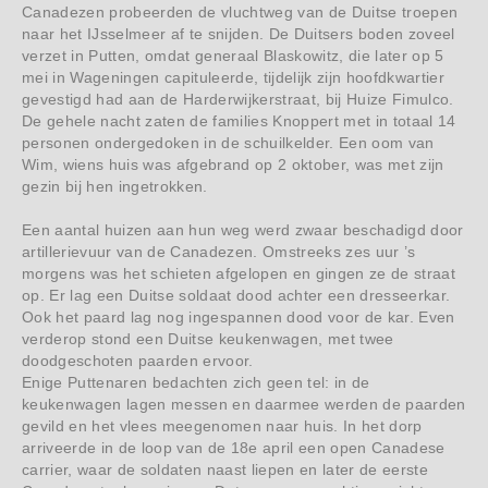
Canadezen probeerden de vluchtweg van de Duitse troepen
naar het IJsselmeer af te snijden. De Duitsers boden zoveel
verzet in Putten, omdat generaal Blaskowitz, die later op 5
mei in Wageningen capituleerde, tijdelijk zijn hoofdkwartier
gevestigd had aan de Harderwijkerstraat, bij Huize Fimulco.
De gehele nacht zaten de families Knoppert met in totaal 14
personen ondergedoken in de schuilkelder. Een oom van
Wim, wiens huis was afgebrand op 2 oktober, was met zijn
gezin bij hen ingetrokken.
Een aantal huizen aan hun weg werd zwaar beschadigd door
artillerievuur van de Canadezen. Omstreeks zes uur ’s
morgens was het schieten afgelopen en gingen ze de straat
op. Er lag een Duitse soldaat dood achter een dresseerkar.
Ook het paard lag nog ingespannen dood voor de kar. Even
verderop stond een Duitse keukenwagen, met twee
doodgeschoten paarden ervoor.
Enige Puttenaren bedachten zich geen tel: in de
keukenwagen lagen messen en daarmee werden de paarden
gevild en het vlees meegenomen naar huis. In het dorp
arriveerde in de loop van de 18e april een open Canadese
carrier, waar de soldaten naast liepen en later de eerste