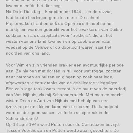
kwamen leefde het dier nog.
Na Dolle Dinsdag – 5 september 1944 – en de razzia,
hadden de leerlingen geen les meer. De school
Papiermakerstraat en ook de Openbare School op het
marktplein werden gebruikt voor het bivakkeren van Duitse
soldaten en als slaapplaats voor “trekkers”, die uit het
westen van ons land kwamen en op zoek waren naar
voedsel op de Veluwe of op doortocht waren naar het
noorden van ons land.
Voor Wim en zijn vrienden brak er een avontuurlijke periode
aan. Ze hielpen met dorsen in ruil voor wat rogge, zochten
naar patronen en hulzen en gingen op zoek naar lege,
afgeworpen vliegtuigtanks van de geallieerde vliegtuigen.
Eén zo’n lege tank kwam terecht in de buurt van de boerderij
van Van Nijhuis, vlakbij Schoonderbeek. Met man en macht
wisten Dries en Aart van Nijhuis met behulp van een
ijzerzaag er een kleine kano van te maken. De kanotocht
werd echter geen succes: ze leden schipbreuk in de
Schoonderbeek!
Op 18 april 1945 werd Putten door de Canadezen bevrijd.
Tussen Voorthuizen en Putten werd zwaar gevochten. De