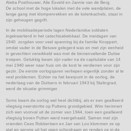
Aletta Posthouwer, Alie Esveld en Jannie van de Berg.
De school met de hoge lokalen met de vele wandplaten, de
lange gang met klompenrekken en de kolenkachels, staat in
zijn geheugen gegrift.
In de mobilisatieperiode lagen Nederlandse soldaten
ingekwartierd in het catechisatielokaal. De meidagen van
1940 zorgden voor veel spanning bij de familie Knoppert,
omdat vader in de Betuwe gelegerd was en met zijn eenheid
in gevechten verwikkeld was met de binnenvallende Duitse
troepen. Gelukkig kwam zijn vader na de capitulatie van 14
mei 1940 weer naar huis om de kost te verdienen voor zijn
gezin. De eerste oorlogsjaren verliepen eigenlijk zonder al te
veel problemen. Echter na het keerpunt in de oorlog, de
nederlaag van de Duitsers in februari 1943 bij Stalingrad,
werd de situatie grimmiger.
Soms kwam de oorlog wel heel dichtbij, als er een geallieerd
vliegtuig neerstortte op Puttens grondgebied. Wim herinnert
zich een voorval uit de zomer van 1944, toen een geallieerd
vliegtuig boven Putten werd neergehaald. Samen met zijn
vrienden Cees Robbertsen en Jan van Loo klommen ze op
stel en sprong uit het open schoolraam en renden ze in de