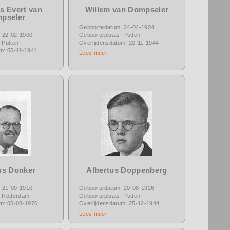
s Evert van
Willem van Dompseler
pseler
Geboortedatum: 24-04-1904
 22-02-1900
Geboorteplaats: Putten
 Putten
Overlijdensdatum: 20-11-1944
um: 05-11-1944
Lees meer
us Donker
Albertus Doppenberg
 21-09-1910
Geboortedatum: 20-08-1926
: Rotterdam
Geboorteplaats: Putten
um: 05-08-1976
Overlijdensdatum: 25-12-1944
Lees meer