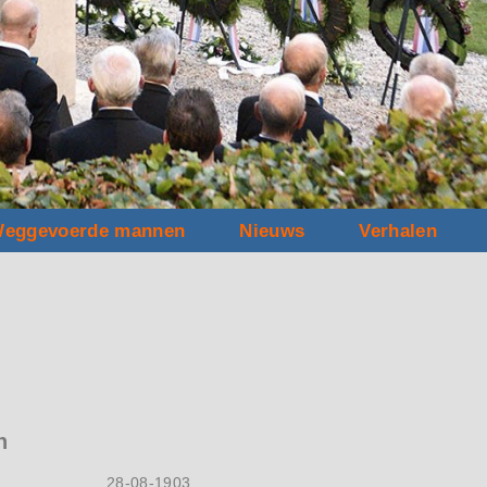
eggevoerde mannen
Nieuws
Verhalen
n
28-08-1903