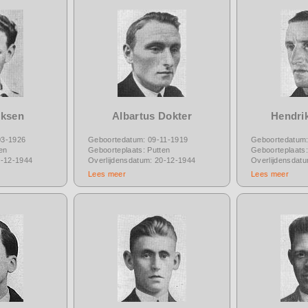
rksen
Albartus Dokter
Hendri
03-1926
Geboortedatum: 09-11-1919
Geboortedatum:
en
Geboorteplaats: Putten
Geboorteplaats:
7-12-1944
Overlijdensdatum: 20-12-1944
Overlijdensdat
Lees meer
Lees meer