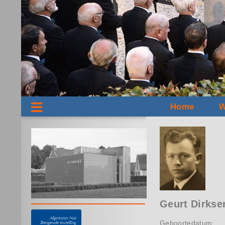
Home
W
Geurt Dirkse
Geboortedatum: