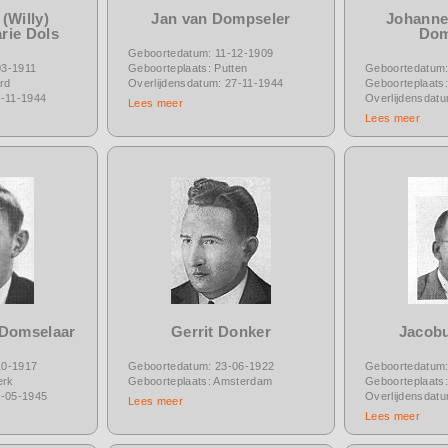
(Willy)
Jan van Dompseler
Johanne
rie Dols
Dom
Geboortedatum: 11-12-1909
03-1911
Geboorteplaats: Putten
Geboortedatum:
ard
Overlijdensdatum: 27-11-1944
Geboorteplaats:
5-11-1944
Overlijdensdat
Lees meer
Lees meer
 Domselaar
Gerrit Donker
Jacob
10-1917
Geboortedatum: 23-06-1922
Geboortedatum:
erk
Geboorteplaats: Amsterdam
Geboorteplaats
3-05-1945
Overlijdensdat
Lees meer
Lees meer