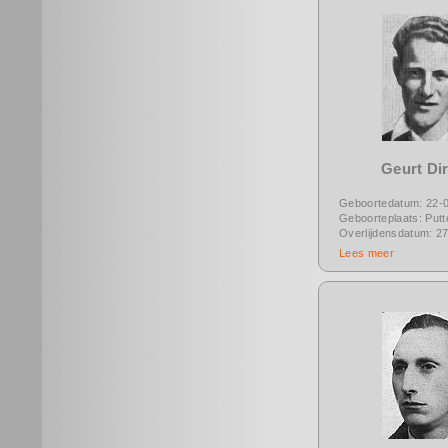
Geurt Di
Geboortedatum: 22-
Geboorteplaats: Putt
Overlijdensdatum: 2
Lees meer