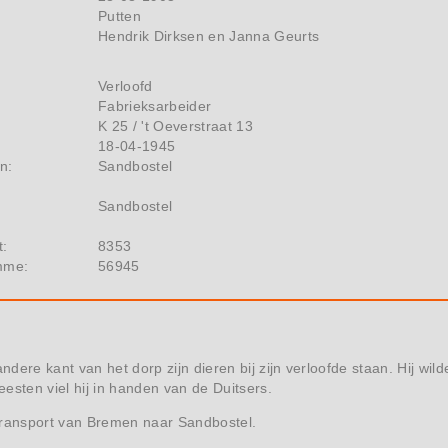
Putten
Hendrik Dirksen en Janna Geurts
Verloofd
Fabrieksarbeider
K 25 / 't Oeverstraat 13
18-04-1945
n:
Sandbostel
Sandbostel
t:
8353
mme:
56945
dere kant van het dorp zijn dieren bij zijn verloofde staan. Hij wi
esten viel hij in handen van de Duitsers.
transport van Bremen naar Sandbostel.