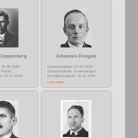
 Doppenberg
Johannes Dorgelo
 28-08-1900
Geboortedatum: 07-03-1910
 Putten
Geboorteplaats: Gramsbergen
um: 22-11-1944
Overlijdensdatum: 15-11-1944
Lees meer