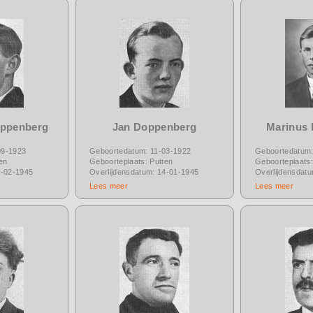
oppenberg
Jan Doppenberg
Marinus
09-1923
Geboortedatum: 11-03-1922
Geboortedatum:
en
Geboorteplaats: Putten
Geboorteplaats:
5-02-1945
Overlijdensdatum: 14-01-1945
Overlijdensdat
Lees meer
Lees meer