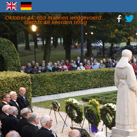
Oktober 44, 659 mannen weggevoerd...
slechts 48 keerden terug