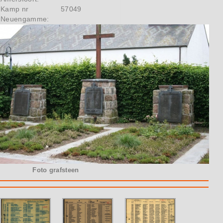
Kamp nr
57049
Neuengamme:
Foto grafsteen