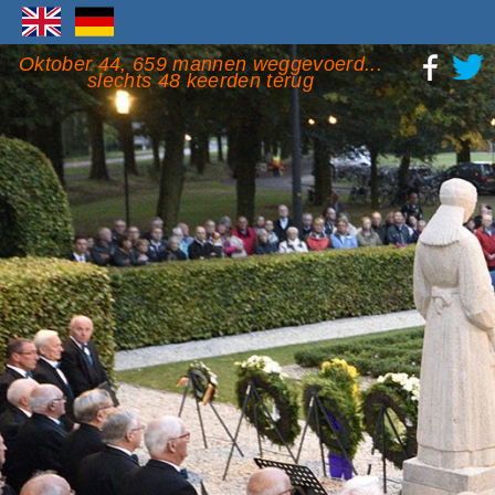
Oktober 44, 659 mannen weggevoerd...
slechts 48 keerden terug