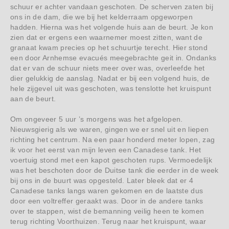
schuur er achter vandaan geschoten. De scherven zaten bij
ons in de dam, die we bij het kelderraam opgeworpen
hadden. Hierna was het volgende huis aan de beurt. Je kon
zien dat er ergens een waarnemer moest zitten, want de
granaat kwam precies op het schuurtje terecht. Hier stond
een door Arnhemse evacués meegebrachte geit in. Ondanks
dat er van de schuur niets meer over was, overleefde het
dier gelukkig de aanslag. Nadat er bij een volgend huis, de
hele zijgevel uit was geschoten, was tenslotte het kruispunt
aan de beurt.
Om ongeveer 5 uur ’s morgens was het afgelopen.
Nieuwsgierig als we waren, gingen we er snel uit en liepen
richting het centrum. Na een paar honderd meter lopen, zag
ik voor het eerst van mijn leven een Canadese tank. Het
voertuig stond met een kapot geschoten rups. Vermoedelijk
was het beschoten door de Duitse tank die eerder in de week
bij ons in de buurt was opgesteld. Later bleek dat er 4
Canadese tanks langs waren gekomen en de laatste dus
door een voltreffer geraakt was. Door in de andere tanks
over te stappen, wist de bemanning veilig heen te komen
terug richting Voorthuizen. Terug naar het kruispunt, waar