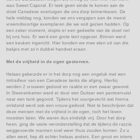
was Sweet Caporal. Er leek geen einde te komen aan de
stoet Canadese voertuigen die ons dorp binnenkwam. De
hele middag nog, konden we ons vergapen aan de meest
vreemdsoortige exemplaren die we ooit gezien hadden. Op
een zeker moment, stopte er een gedeelte van de stoet net
bij ons huis. Er werd een grote tent opgezet. Binnen werd
een keuken ingericht. Hier konden we mee eten uit van die
bakjes met zo’n dubbel handvat eraan.
Met de vrijheid in de ogen gestorven.
Helaas gebeurde er in het dorp nog een ongeluk met een
mitrailleur van een Canadese tanks die afging. Hierbij
werden 2 vrouwen gedood en raakte er een zwaar gewond.
In Steenenkamer werd er door een Duitser een pantservuist
naar een tank gegooid. Tijdens het vuurgevecht wat hierna
ontstond werd ook een vrouw gedood. Niet te beschrijven dat
deze mensen met de vrijheid in de ogen, toch het leven
moesten laten. We waren dus eindelijk vrij. Door het dorp
heen, ging de vaste veronderstelling dat de tijdens de razzia
weggevoerde mannen snel weer thuis zouden komen. Zo u
allen weet, liep dit echter helaas anders. Een groot en intens