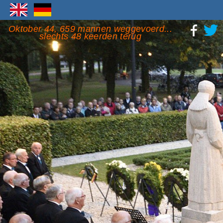
Oktober 44, 659 mannen weggevoerd...
slechts 48 keerden terug