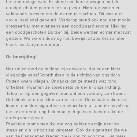
het een ravage was. Er stond een keukenwagen met de
doodgeschoten paarden er nog voor. Hierdoor waren er
voldoende messen om de dieren te slachten. Dit was dus
ook al heel snel gebeurd. Verderop stond ook nog een mooie
dresseerkar met eveneens een dood paard ervoor. Hier lag
een doodgeschoten Duitser bij. Beide werden echter met rust
gelaten. We waren dus nog niet bevrijd, al zou het zo later
bleek niet lang meer duren.
De bevrijding!
Het zal zo rond de middag zijn geweest, dat er een klein
vliegtuigje vanaf Voorthuizen in de richting van ons dorp
Putten kwam vliegen. Ondanks dat ze steeds wat rond
cirkelden, kwamen ze steeds iets verder in onze richting.
Totdat er op een gegeven moment een voertuig aan kwam.
Het bleek later een Brencarrier te zijn. De soldaten die erbij
liepen, deelden sigaretten en chocolade uit aan de bevolking
die zeker eerst, nog helemaal niet geloven konden dat de
oorlog voorbij was.
Prachtige momenten die me nog helder op mijn netvlies
staan en die ik nooit zal vergeten. Ook de sigaretten die we
van de Canadezen kregen zie ik nog zo voor me. Het merk