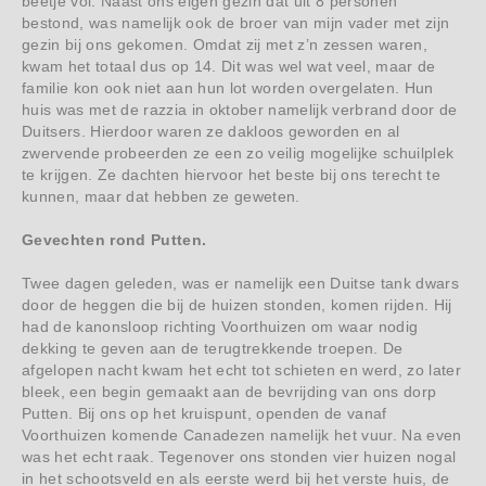
beetje vol. Naast ons eigen gezin dat uit 8 personen
bestond, was namelijk ook de broer van mijn vader met zijn
gezin bij ons gekomen. Omdat zij met z’n zessen waren,
kwam het totaal dus op 14. Dit was wel wat veel, maar de
familie kon ook niet aan hun lot worden overgelaten. Hun
huis was met de razzia in oktober namelijk verbrand door de
Duitsers. Hierdoor waren ze dakloos geworden en al
zwervende probeerden ze een zo veilig mogelijke schuilplek
te krijgen. Ze dachten hiervoor het beste bij ons terecht te
kunnen, maar dat hebben ze geweten.
Gevechten rond Putten.
Twee dagen geleden, was er namelijk een Duitse tank dwars
door de heggen die bij de huizen stonden, komen rijden. Hij
had de kanonsloop richting Voorthuizen om waar nodig
dekking te geven aan de terugtrekkende troepen. De
afgelopen nacht kwam het echt tot schieten en werd, zo later
bleek, een begin gemaakt aan de bevrijding van ons dorp
Putten. Bij ons op het kruispunt, openden de vanaf
Voorthuizen komende Canadezen namelijk het vuur. Na even
was het echt raak. Tegenover ons stonden vier huizen nogal
in het schootsveld en als eerste werd bij het verste huis, de