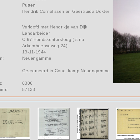
Putten
Hendrik Cornelissen en Geertruida Dokter
Verloofd met Hendrikje van Dijk
Landarbeider
C 67 Hondskontersteeg (is nu
Arkemheenseweg 24)
13-11-1944
n:
Neuengamme
Gecremeerd in Conc. kamp Neuengamme
t:
8306
mme:
57133