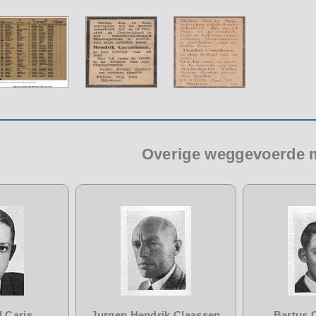
Overige weggevoerde
 Caris
Jurgen Hendrik Claassen
Bartus 