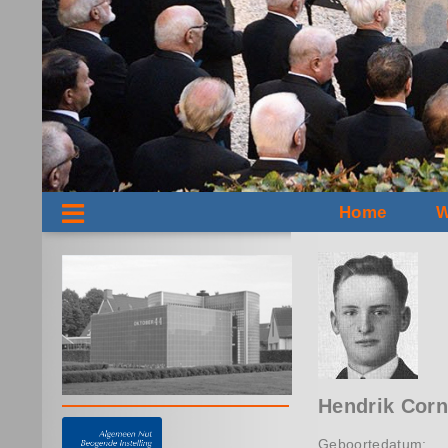
Home
W
Hendrik Corn
Geboortedatum: