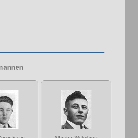
 mannen
Cornelissen
Albertus Wilhelmus