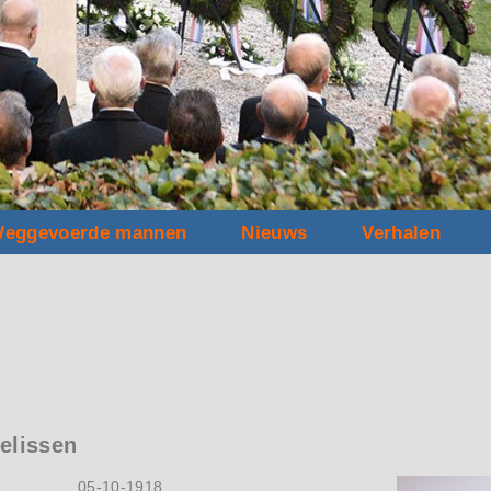
eggevoerde mannen
Nieuws
Verhalen
elissen
05-10-1918