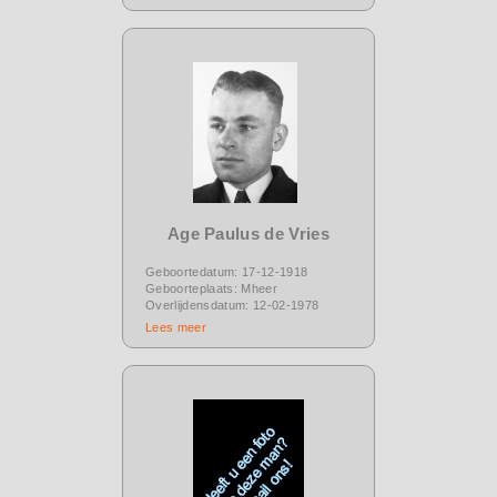
Age Paulus de Vries
Geboortedatum: 17-12-1918
Geboorteplaats: Mheer
Overlijdensdatum: 12-02-1978
Lees meer