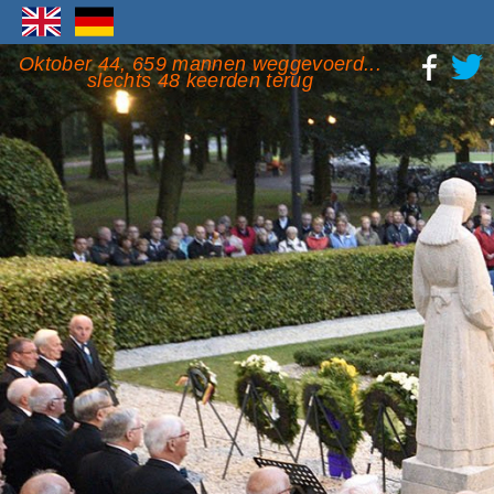
Oktober 44, 659 mannen weggevoerd...
slechts 48 keerden terug