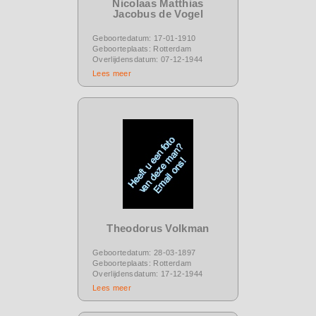
Nicolaas Matthias
Jacobus de Vogel
Geboortedatum: 17-01-1910
Geboorteplaats: Rotterdam
Overlijdensdatum: 07-12-1944
Lees meer
Theodorus Volkman
Geboortedatum: 28-03-1897
Geboorteplaats: Rotterdam
Overlijdensdatum: 17-12-1944
Lees meer