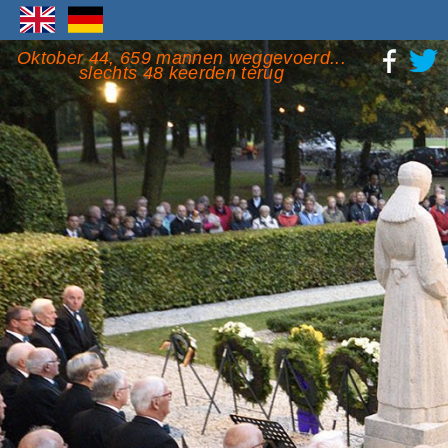
Oktober 44, 659 mannen weggevoerd...
slechts 48 keerden terug