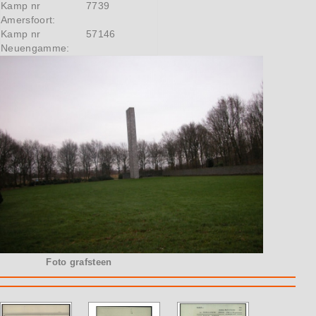
Kamp nr
7739
Amersfoort:
Kamp nr
57146
Neuengamme:
Foto grafsteen