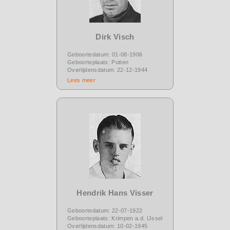
Dirk Visch
Geboortedatum: 01-08-1906
Geboorteplaats: Putten
Overlijdensdatum: 22-12-1944
Lees meer
Hendrik Hans Visser
Geboortedatum: 22-07-1922
Geboorteplaats: Krimpen a.d. IJssel
Overlijdensdatum: 10-02-1945