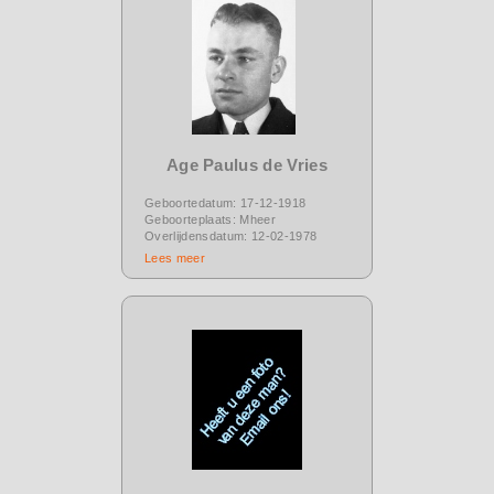
Age Paulus de Vries
Geboortedatum: 17-12-1918
Geboorteplaats: Mheer
Overlijdensdatum: 12-02-1978
Lees meer