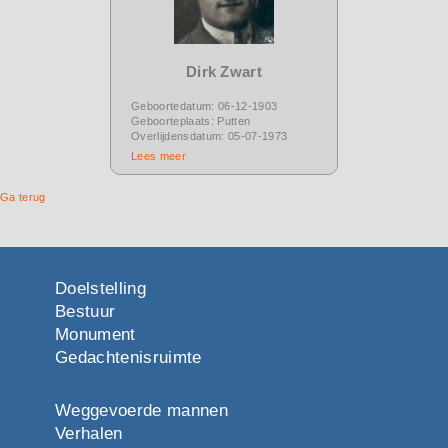
Dirk Zwart
Geboortedatum: 06-12-1903
Geboorteplaats: Putten
Overlijdensdatum: 05-07-1973
Lees meer
Ga terug
Doelstelling
Bestuur
Monument
Gedachtenisruimte
Weggevoerde mannen
Verhalen