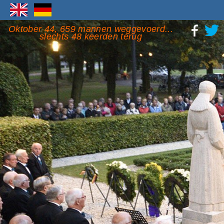
Oktober 44, 659 mannen weggevoerd...
slechts 48 keerden terug