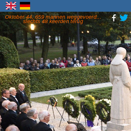
Oktober 44, 659 mannen weggevoerd...
slechts 48 keerden terug