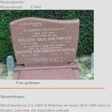
Neuengamme:
Ravensbruck:
17443
Foto grafsteen
Opmerkingen:
Werd bevrijd op 2-5-1945 te Malchow en kwam 30-5-1945 weer in
Ermelo. Lees
hier
zijn bijzondere verhaal.