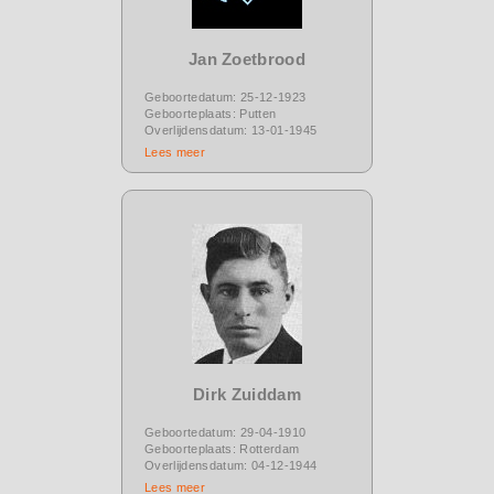
Jan Zoetbrood
Geboortedatum: 25-12-1923
Geboorteplaats: Putten
Overlijdensdatum: 13-01-1945
Lees meer
Dirk Zuiddam
Geboortedatum: 29-04-1910
Geboorteplaats: Rotterdam
Overlijdensdatum: 04-12-1944
Lees meer