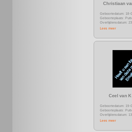
Christiaan va
Geboortedatum: 18-
Geboorteplaats: Putt
Overlijdensdatum: 2
Lees meer
Ceel van 
Geboortedatum: 19-
Geboorteplaats: Putt
Overlijdensdatum: 1
Lees meer