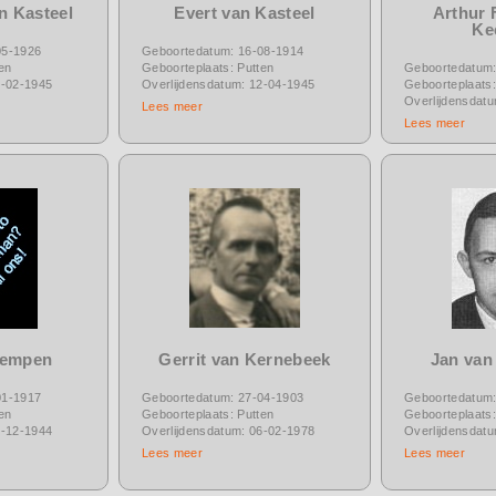
n Kasteel
Evert van Kasteel
Arthur 
Ke
05-1926
Geboortedatum: 16-08-1914
en
Geboorteplaats: Putten
Geboortedatum:
3-02-1945
Overlijdensdatum: 12-04-1945
Geboorteplaats:
Overlijdensdat
Lees meer
Lees meer
Kempen
Gerrit van Kernebeek
Jan van
01-1917
Geboortedatum: 27-04-1903
Geboortedatum:
en
Geboorteplaats: Putten
Geboorteplaats:
3-12-1944
Overlijdensdatum: 06-02-1978
Overlijdensdat
Lees meer
Lees meer