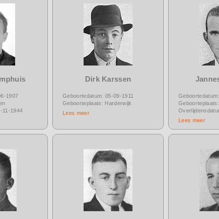
amphuis
Dirk Karssen
Janne
06-1907
Geboortedatum: 05-09-1911
Geboortedatum:
en
Geboorteplaats: Harderwijk
Geboorteplaats:
8-11-1944
Overlijdensdat
Lees meer
Lees meer