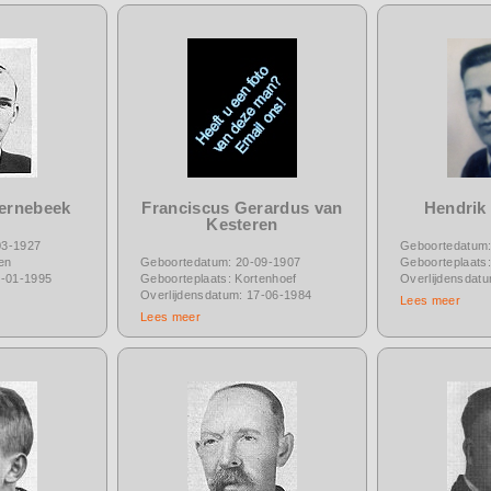
Kernebeek
Franciscus Gerardus van
Hendrik
Kesteren
03-1927
Geboortedatum:
en
Geboortedatum: 20-09-1907
Geboorteplaats:
0-01-1995
Geboorteplaats: Kortenhoef
Overlijdensdat
Overlijdensdatum: 17-06-1984
Lees meer
Lees meer