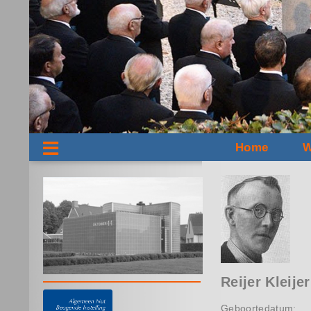
Home
W
Reijer Kleijer
Geboortedatum: