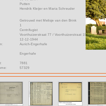
Putten
Hendrik Kleijer en Maria Schreuder
Getrouwd met Melisje van den Brink
1
Centrifugist
Voorthuizerstraat 77 / Voorthuizerstraat 15
12-12-1944
n:
Aurich-Engerhafe
Engerhafe
t:
7881
mme:
57329