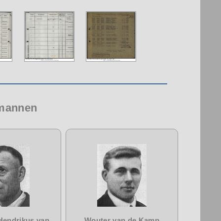
 mannen
Hendrikus van
Wouter van de Kamp