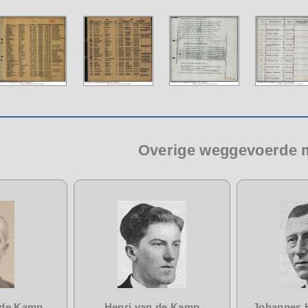
Overige weggevoerde
 de Kamp
Henri van de Kamp
Johannes 