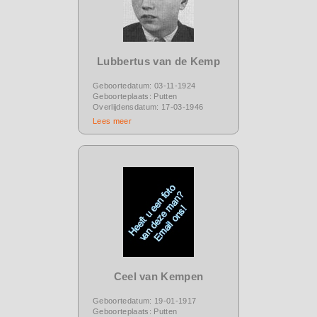
Lubbertus van de Kemp
Geboortedatum: 03-11-1924
Geboorteplaats: Putten
Overlijdensdatum: 17-03-1946
Lees meer
Ceel van Kempen
Geboortedatum: 19-01-1917
Geboorteplaats: Putten