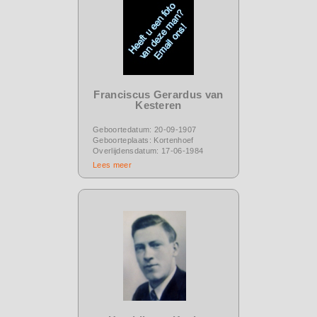
Franciscus Gerardus van
Kesteren
Geboortedatum: 20-09-1907
Geboorteplaats: Kortenhoef
Overlijdensdatum: 17-06-1984
Lees meer