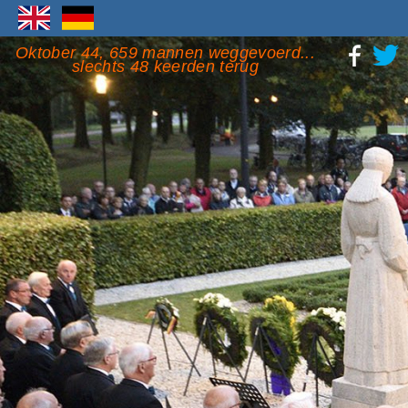
Oktober 44, 659 mannen weggevoerd...
slechts 48 keerden terug