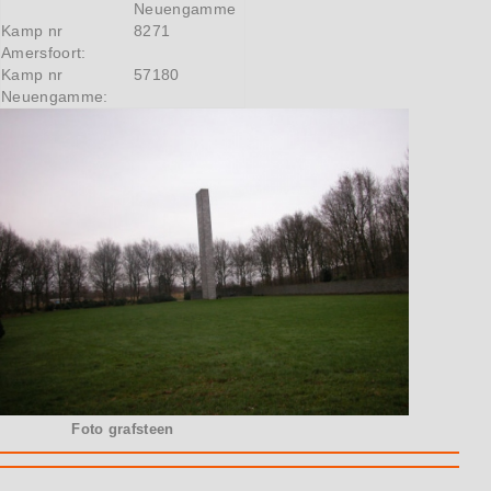
Neuengamme
Kamp nr
8271
Amersfoort:
Kamp nr
57180
Neuengamme:
Foto grafsteen