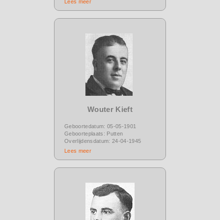
Lees meer
Wouter Kieft
Geboortedatum: 05-05-1901
Geboorteplaats: Putten
Overlijdensdatum: 24-04-1945
Lees meer