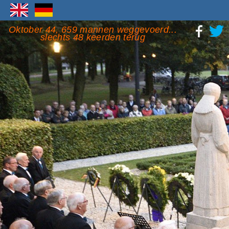
Oktober 44, 659 mannen weggevoerd...
slechts 48 keerden terug