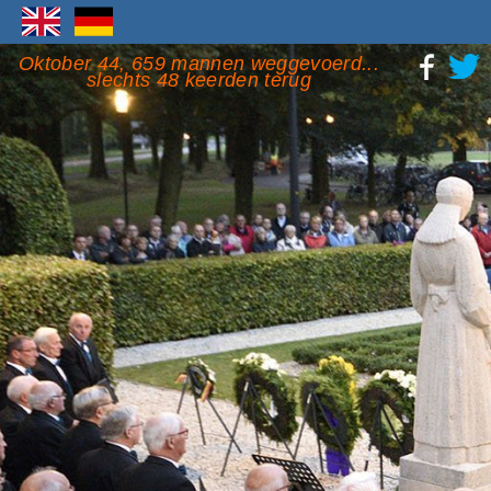
Oktober 44, 659 mannen weggevoerd...
slechts 48 keerden terug