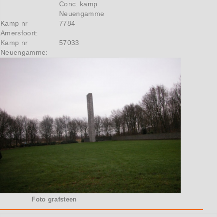
Conc. kamp
Neuengamme
Kamp nr
7784
Amersfoort:
Kamp nr
57033
Neuengamme:
Foto grafsteen