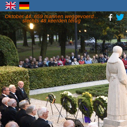
Oktober 44, 659 mannen weggevoerd...
slechts 48 keerden terug