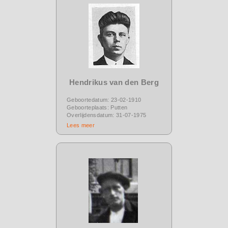
Hendrikus van den Berg
Geboortedatum: 23-02-1910
Geboorteplaats: Putten
Overlijdensdatum: 31-07-1975
Lees meer