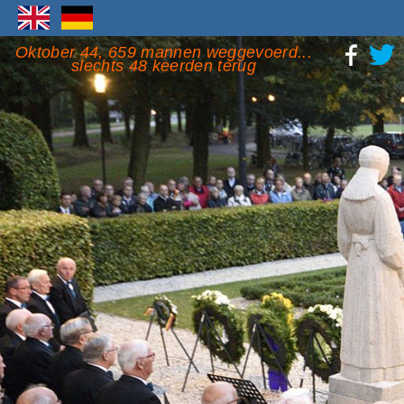
Oktober 44, 659 mannen weggevoerd...
slechts 48 keerden terug