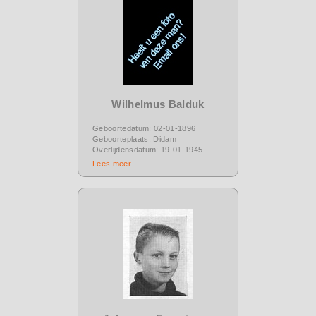
Wilhelmus Balduk
Geboortedatum: 02-01-1896
Geboorteplaats: Didam
Overlijdensdatum: 19-01-1945
Lees meer