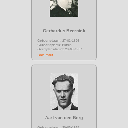
Gerhardus Beernink
Geboortedatum: 27-01-1895
Geboorteplaats: Putten
Overlijdensdatum: 28-03-1987
Lees meer
Aart van den Berg
Geboortedatum: 30-05-1915