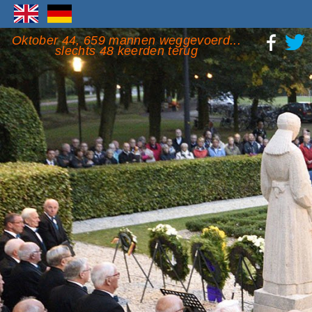
Oktober 44, 659 mannen weggevoerd...
slechts 48 keerden terug