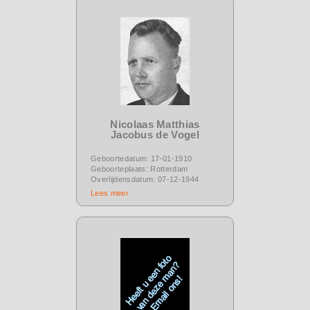
Nicolaas Matthias
Jacobus de Vogel
Geboortedatum: 17-01-1910
Geboorteplaats: Rotterdam
Overlijdensdatum: 07-12-1944
Lees meer