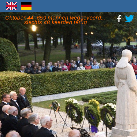
Oktober 44, 659 mannen weggevoerd...
slechts 48 keerden terug