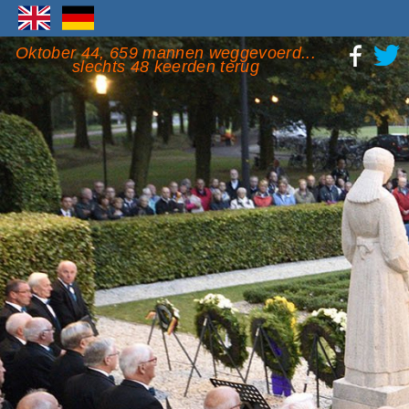
Oktober 44, 659 mannen weggevoerd...
slechts 48 keerden terug