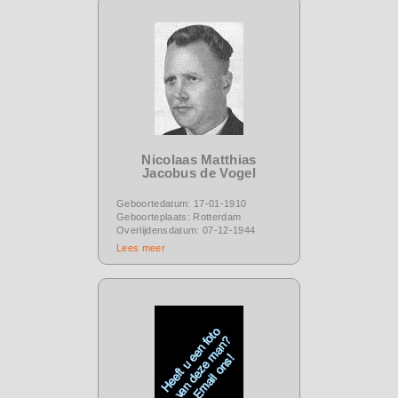
Nicolaas Matthias
Jacobus de Vogel
Geboortedatum: 17-01-1910
Geboorteplaats: Rotterdam
Overlijdensdatum: 07-12-1944
Lees meer