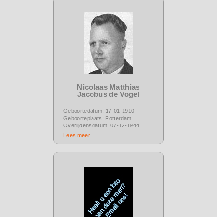
Nicolaas Matthias
Jacobus de Vogel
Geboortedatum: 17-01-1910
Geboorteplaats: Rotterdam
Overlijdensdatum: 07-12-1944
Lees meer