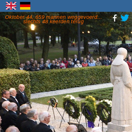
Oktober 44, 659 mannen weggevoerd...
slechts 48 keerden terug