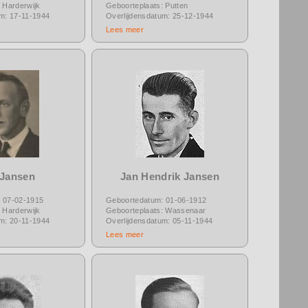
 Harderwijk
Geboorteplaats: Putten
um: 17-11-1944
Overlijdensdatum: 25-12-1944
Lees meer
 Jansen
Jan Hendrik Jansen
 07-02-1915
Geboortedatum: 01-06-1912
 Harderwijk
Geboorteplaats: Wassenaar
um: 20-11-1944
Overlijdensdatum: 05-11-1944
Lees meer