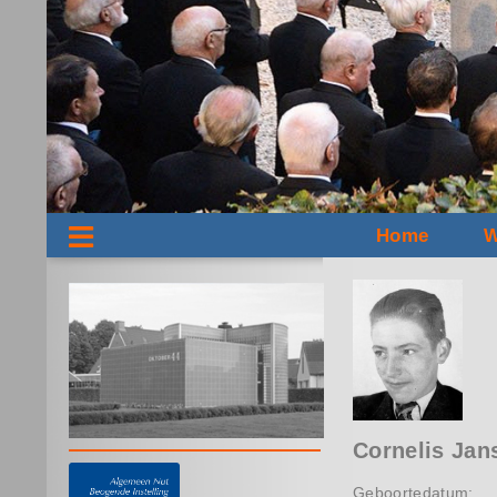
Home
W
Cornelis Jan
Geboortedatum: