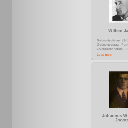
Willem J
Geboortedatum: 21-
Geboorteplaats: Putt
Overlijdensdatum: 2
Lees meer
Johannes W
Joost