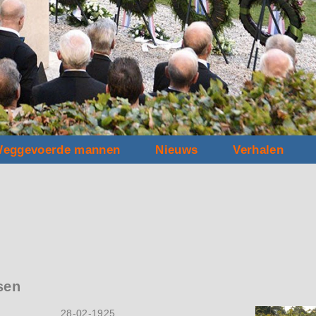
eggevoerde mannen
Nieuws
Verhalen
sen
28-02-1925