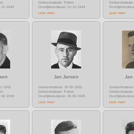
en
Geboorteplaats: Putten
Geboorteplaats:
8-11-1944
Overlijdensdatum: 13-12-1944
Overlijdensdat
Lees meer
Lees meer
nsen
Jan Jansen
Jan
01-1902
Geboortedatum: 25-09-1902
Geboortedatum:
en
Geboorteplaats: Putten
Geboorteplaats:
1-02-1945
Overlijdensdatum: 29-06-1945
Overlijdensdat
Lees meer
Lees meer