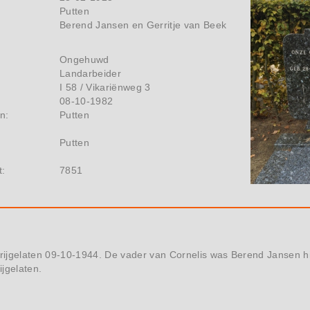
Putten
Berend Jansen en Gerritje van Beek
Ongehuwd
Landarbeider
I 58 / Vikariënweg 3
08-10-1982
n:
Putten
Putten
t:
7851
ijgelaten 09-10-1944. De vader van Cornelis was Berend Jansen hij
ijgelaten.