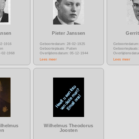
ansen
Pieter Janssen
Gerri
02-1916
Geboortedatum: 28-02-1925
Geboortedatum:
en
Geboorteplaats: Putten
Geboorteplaats:
1-02-1968
Overlijdensdatum: 05-12-1944
Overlijdensdat
Lees meer
Lees meer
ilhelmus
Wilhelmus Theodorus
en
Joosten