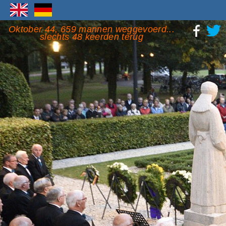
Oktober 44, 659 mannen weggevoerd...
slechts 48 keerden terug