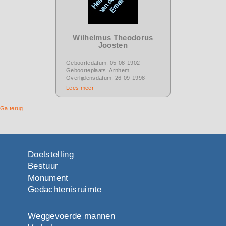
Wilhelmus Theodorus
Joosten
Geboortedatum: 05-08-1902
Geboorteplaats: Arnhem
Overlijdensdatum: 26-09-1998
Lees meer
Ga terug
Doelstelling
Bestuur
Monument
Gedachtenisruimte
Weggevoerde mannen