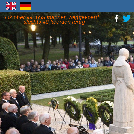
Oktober 44, 659 mannen weggevoerd...
slechts 48 keerden terug