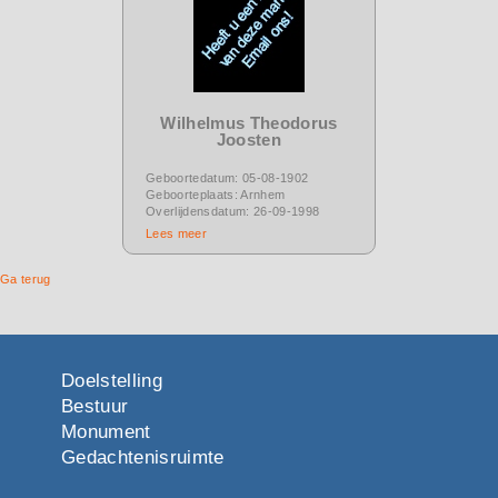
Wilhelmus Theodorus
Joosten
Geboortedatum: 05-08-1902
Geboorteplaats: Arnhem
Overlijdensdatum: 26-09-1998
Lees meer
Ga terug
Doelstelling
Bestuur
Monument
Gedachtenisruimte