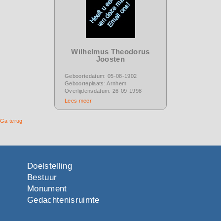
Wilhelmus Theodorus
Joosten
Geboortedatum: 05-08-1902
Geboorteplaats: Arnhem
Overlijdensdatum: 26-09-1998
Lees meer
Ga terug
Doelstelling
Bestuur
Monument
Gedachtenisruimte