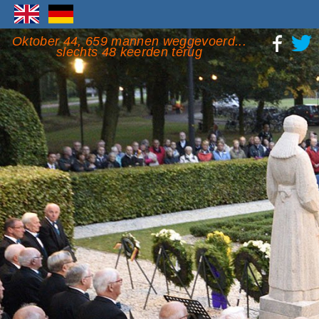
Oktober 44, 659 mannen weggevoerd...
slechts 48 keerden terug