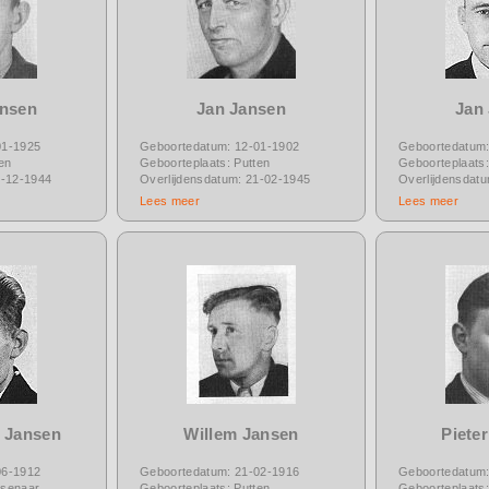
ansen
Jan Jansen
Jan
01-1925
Geboortedatum: 12-01-1902
Geboortedatum:
en
Geboorteplaats: Putten
Geboorteplaats:
5-12-1944
Overlijdensdatum: 21-02-1945
Overlijdensdat
Lees meer
Lees meer
 Jansen
Willem Jansen
Piete
06-1912
Geboortedatum: 21-02-1916
Geboortedatum:
ssenaar
Geboorteplaats: Putten
Geboorteplaats: