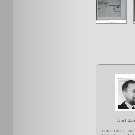
Aart Ja
Geboortedatum: 30-