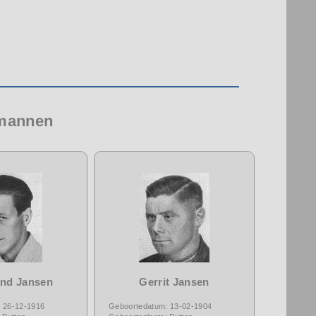
 mannen
and Jansen
Gerrit Jansen
 26-12-1916
Geboortedatum: 13-02-1904