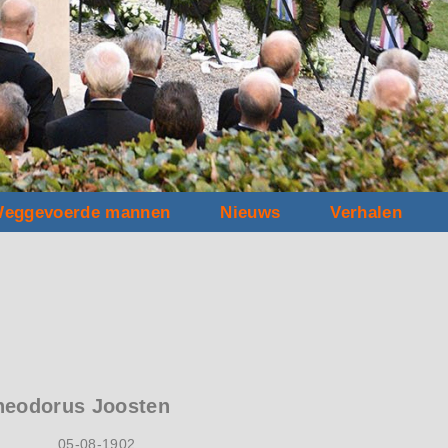
eggevoerde mannen
Nieuws
Verhalen
heodorus Joosten
05-08-1902