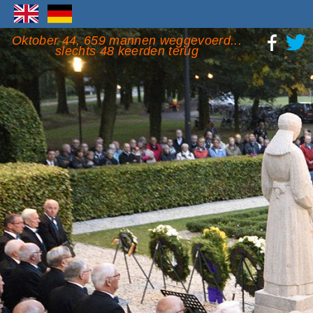
Oktober 44, 659 mannen weggevoerd...
slechts 48 keerden terug