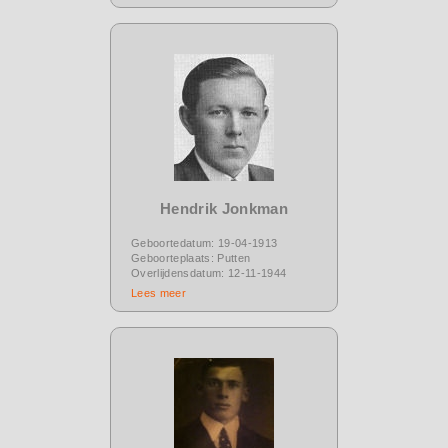
Hendrik Jonkman
Geboortedatum: 19-04-1913
Geboorteplaats: Putten
Overlijdensdatum: 12-11-1944
Lees meer