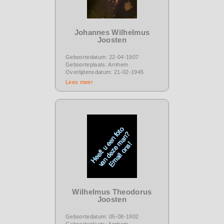
Johannes Wilhelmus
Joosten
Geboortedatum: 22-04-1907
Geboorteplaats: Arnhem
Overlijdensdatum: 21-02-1945
Lees meer
Wilhelmus Theodorus
Joosten
Geboortedatum: 05-08-1902
Geboorteplaats: Arnhem