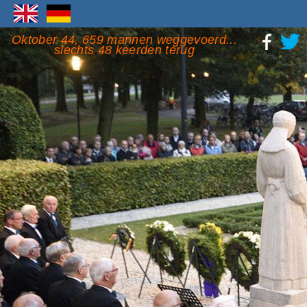
Oktober 44, 659 mannen weggevoerd...
slechts 48 keerden terug