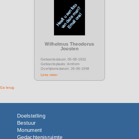
Wilhelmus Theodorus
Joosten
Geboortedatum: 05-08-1902
Geboorteplaats: Arnhem
Overlijdensdatum: 26-09-1998
Lees meer
Ga terug
Doelstelling
Bestuur
Monument
Gedachtenisruimte