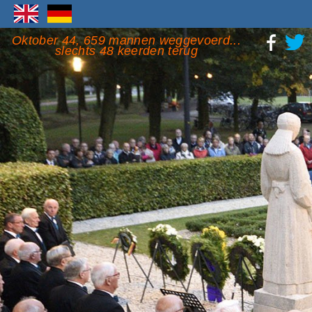
Oktober 44, 659 mannen weggevoerd...
slechts 48 keerden terug