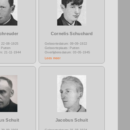
Schreuder
Cornelis Schuchard
 22-08-1925
Geboortedatum: 09-09-1922
 Putten
Geboorteplaats: Putten
um: 21-11-1944
Overlijdensdatum: 03-05-1945
Lees meer
us Schuit
Jacobus Schuit
 29-09-1901
Geboortedatum: 31-03-1924