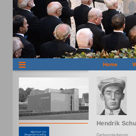
Home
W
Hendrik Schu
Geboortedatum: