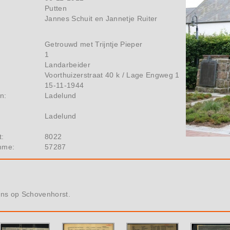
Putten
Jannes Schuit en Jannetje Ruiter
Getrouwd met Trijntje Pieper
1
Landarbeider
Voorthuizerstraat 40 k / Lage Engweg 1
15-11-1944
n:
Ladelund
Ladelund
t:
8022
mme:
57287
ns op Schovenhorst.