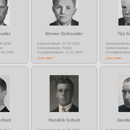
euder
Steven Schreuder
Tijs 
06-1926
Geboortedatum: 17-10-1925
Geboortedatum:
en
Geboorteplaats: Putten
Geboorteplaats:
1-03-1945
Overlijdensdatum: 12-12-1944
Overlijdensdat
Lees meer
Lees meer
chuit
Hendrik Schuit
Jacob
10-1913
Geboortedatum: 17-05-1905
Geboortedatum: