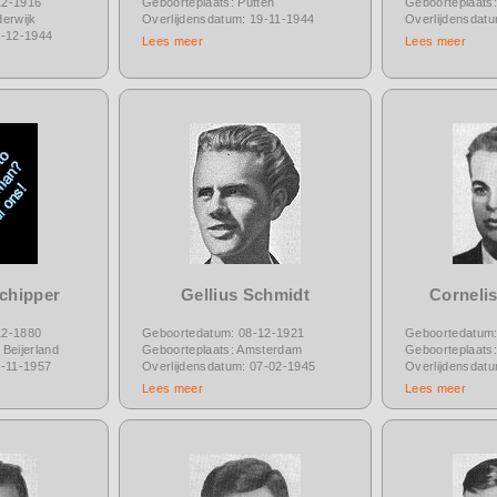
12-1916
Geboorteplaats: Putten
Geboorteplaats:
erwijk
Overlijdensdatum: 19-11-1944
Overlijdensdat
1-12-1944
Lees meer
Lees meer
chipper
Gellius Schmidt
Corneli
12-1880
Geboortedatum: 08-12-1921
Geboortedatum:
Beijerland
Geboorteplaats: Amsterdam
Geboorteplaats:
6-11-1957
Overlijdensdatum: 07-02-1945
Overlijdensdat
Lees meer
Lees meer