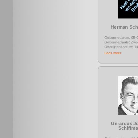
Herman Sc
Geboortedatum: 05-
Geboorteplaats: Zwol
Overlijdensdatum: 1
Lees meer
Gerardus J
Schiffm