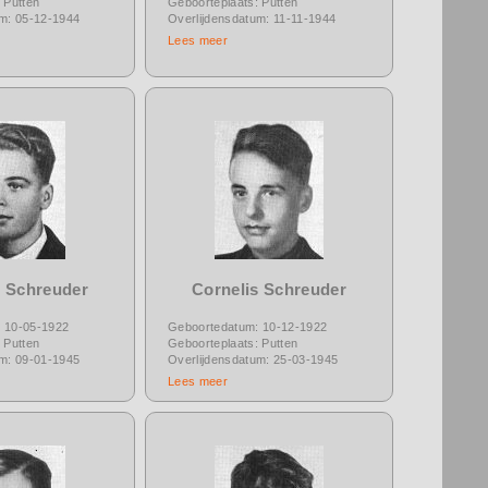
 Putten
Geboorteplaats: Putten
um: 05-12-1944
Overlijdensdatum: 11-11-1944
Lees meer
s Schreuder
Cornelis Schreuder
 10-05-1922
Geboortedatum: 10-12-1922
 Putten
Geboorteplaats: Putten
um: 09-01-1945
Overlijdensdatum: 25-03-1945
Lees meer