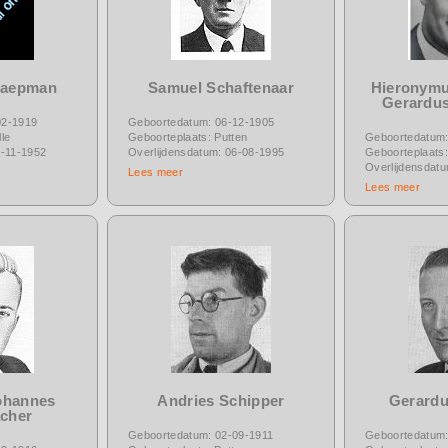
haepman
Samuel Schaftenaar
Hieronymu
Gerardus
02-1919
Geboortedatum: 06-12-1905
le
Geboorteplaats: Putten
Geboortedatum:
4-11-1952
Overlijdensdatum: 06-08-1995
Geboorteplaats:
Overlijdensdat
Lees meer
Lees meer
ohannes
Andries Schipper
Gerardu
acher
Geboortedatum: 02-09-1911
Geboortedatum: