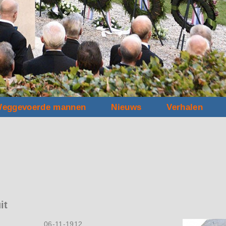
eggevoerde mannen
Nieuws
Verhalen
it
06-11-1912