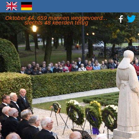
Oktober 44, 659 mannen weggevoerd...
slechts 48 keerden terug