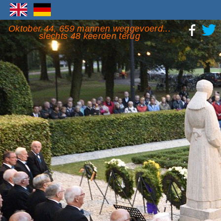
Oktober 44, 659 mannen weggevoerd...
slechts 48 keerden terug