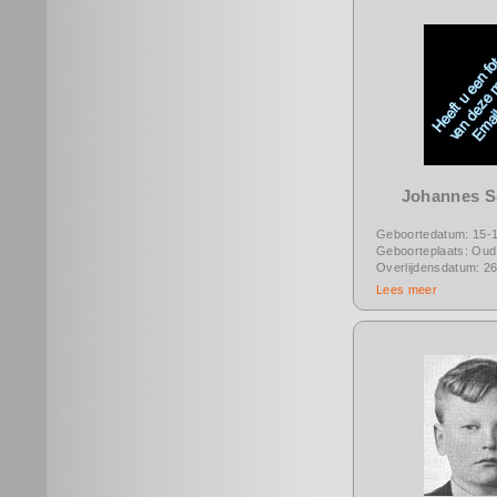
Johannes S
Geboortedatum: 15-
Geboorteplaats: Oud 
Overlijdensdatum: 2
Lees meer