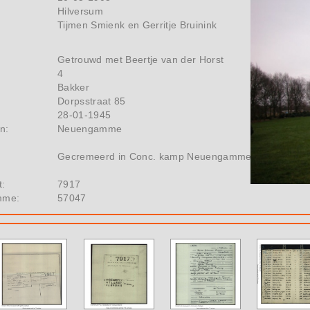
Hilversum
Tijmen Smienk en Gerritje Bruinink
Getrouwd met Beertje van der Horst
4
Bakker
Dorpsstraat 85
28-01-1945
n:
Neuengamme
Gecremeerd in Conc. kamp Neuengamme
t:
7917
mme:
57047