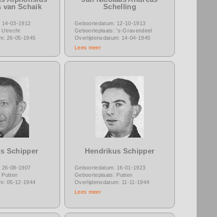
 van Schaik
Schelling
 14-03-1912
Geboortedatum: 12-10-1913
 Utrecht
Geboorteplaats: 's-Gravendeel
um: 26-05-1945
Overlijdensdatum: 14-04-1945
Lees meer
s Schipper
Hendrikus Schipper
 26-08-1907
Geboortedatum: 16-01-1923
 Putten
Geboorteplaats: Putten
um: 05-12-1944
Overlijdensdatum: 11-11-1944
Lees meer