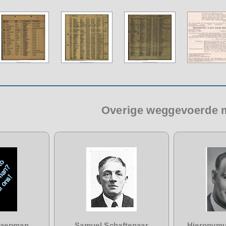
Overige weggevoerde
haepman
Samuel Schaftenaar
Hieronymu