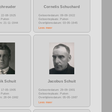
Schreuder
Cornelis Schuchard
 22-08-1925
Geboortedatum: 09-09-1922
 Putten
Geboorteplaats: Putten
um: 21-11-1944
Overlijdensdatum: 03-05-1945
Lees meer
ik Schuit
Jacobus Schuit
 17-05-1905
Geboortedatum: 29-09-1901
 Putten
Geboorteplaats: Putten
um: 28-04-1982
Overlijdensdatum: 05-05-1987
Lees meer