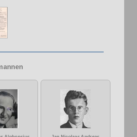
 mannen
s Alphonsius
Jan Nicolaas Andreas