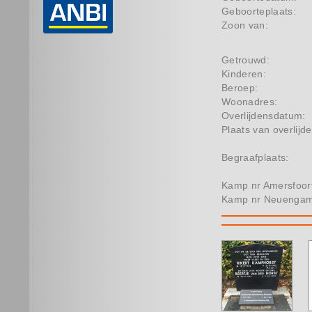
Geboorteplaats:
Zoon van:
Getrouwd:
Kinderen:
Beroep:
Woonadres:
Overlijdensdatum:
Plaats van overlijde
Begraafplaats:
Kamp nr Amersfoor
Kamp nr Neuenga