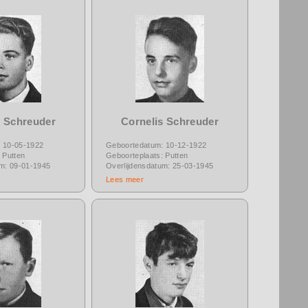
s Schreuder
Cornelis Schreuder
 10-05-1922
Geboortedatum: 10-12-1922
 Putten
Geboorteplaats: Putten
um: 09-01-1945
Overlijdensdatum: 25-03-1945
Lees meer