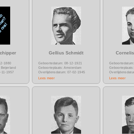
chipper
Gellius Schmidt
Corneli
12-1880
Geboortedatum: 08-12-1921
Geboortedatum:
Beijerland
Geboorteplaats: Amsterdam
Geboorteplaats:
6-11-1957
Overlijdensdatum: 07-02-1945
Overlijdensdat
Lees meer
Lees meer