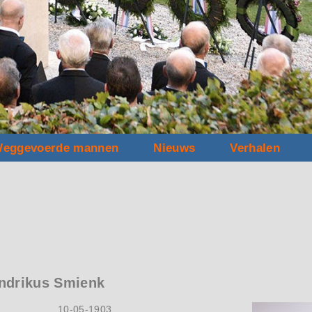
eggevoerde mannen
Nieuws
Verhalen
ndrikus Smienk
10-05-1903