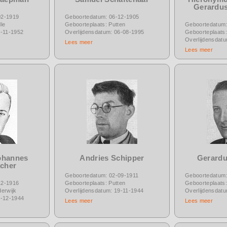
Gerardus
02-1919
Geboortedatum: 06-12-1905
le
Geboorteplaats: Putten
Geboortedatum:
4-11-1952
Overlijdensdatum: 06-08-1995
Geboorteplaats:
Overlijdensdat
Lees meer
Lees meer
ohannes
Andries Schipper
Gerardu
acher
Geboortedatum: 02-09-1911
Geboortedatum:
12-1916
Geboorteplaats: Putten
Geboorteplaats:
erwijk
Overlijdensdatum: 19-11-1944
Overlijdensdat
1-12-1944
Lees meer
Lees meer