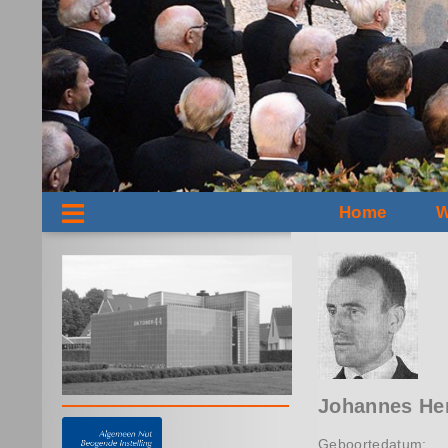
Home
W
Johannes He
Geboortedatum: