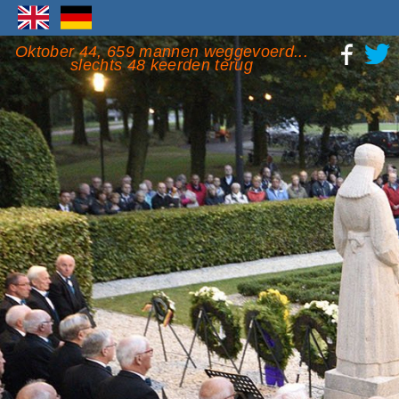
Oktober 44, 659 mannen weggevoerd...
slechts 48 keerden terug