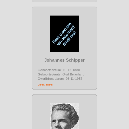
Johannes Schipper
Geboortedatum: 15-12-1880
Geboorteplaats: Oud Beijerland
Overlijdensdatum: 26-11-1957
Lees meer