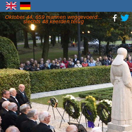
Oktober 44, 659 mannen weggevoerd...
slechts 48 keerden terug