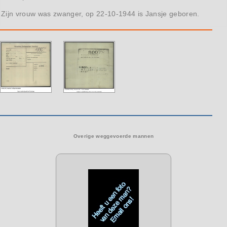
Zijn vrouw was zwanger, op 22-10-1944 is Jansje geboren.
Overige weggevoerde mannen