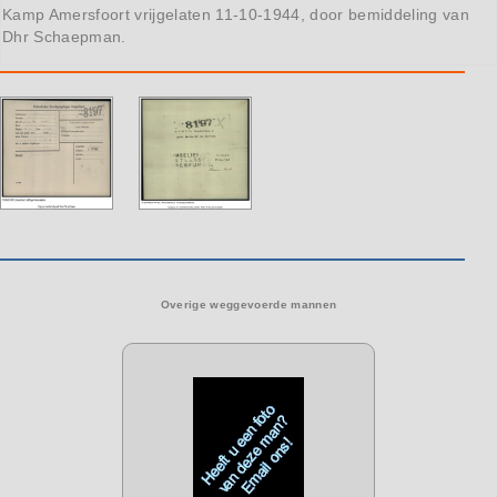
Kamp Amersfoort vrijgelaten 11-10-1944, door bemiddeling van
Dhr Schaepman.
Overige weggevoerde mannen