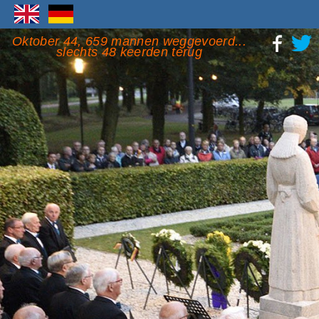
Oktober 44, 659 mannen weggevoerd...
slechts 48 keerden terug