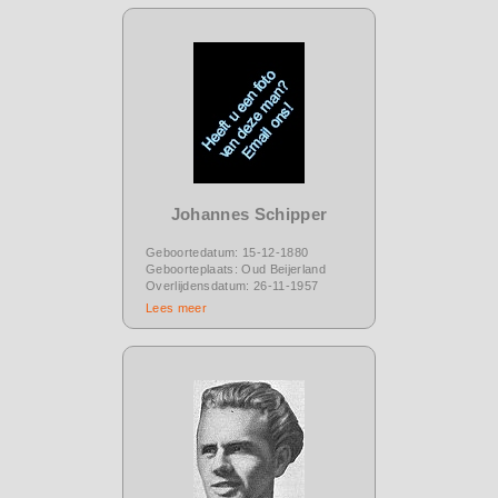
Johannes Schipper
Geboortedatum: 15-12-1880
Geboorteplaats: Oud Beijerland
Overlijdensdatum: 26-11-1957
Lees meer