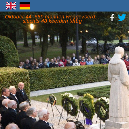
Oktober 44, 659 mannen weggevoerd...
slechts 48 keerden terug