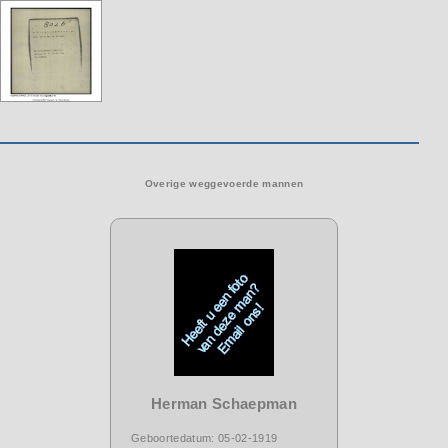
Overige weggevoerde mannen
Herman Schaepman
Geboortedatum: 05-02-1919