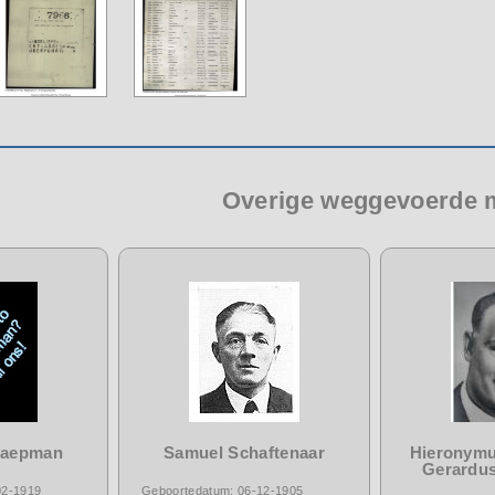
Overige weggevoerde
haepman
Samuel Schaftenaar
Hieronymu
Gerardus
02-1919
Geboortedatum: 06-12-1905