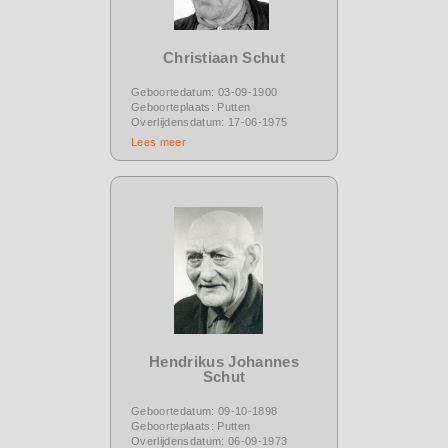
Christiaan Schut
Geboortedatum: 03-09-1900
Geboorteplaats: Putten
Overlijdensdatum: 17-06-1975
Lees meer
Hendrikus Johannes
Schut
Geboortedatum: 09-10-1898
Geboorteplaats: Putten
Overlijdensdatum: 06-09-1973