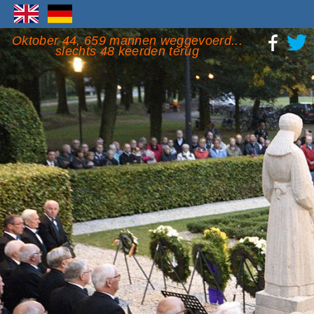
Oktober 44, 659 mannen weggevoerd...
slechts 48 keerden terug