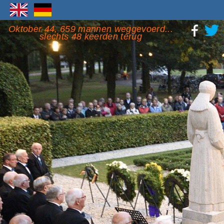
Oktober 44, 659 mannen weggevoerd...
slechts 48 keerden terug